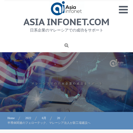
Skip
MENU
to
content
HOME
ASIA INFONET.COM
会社概要
日系企業のマレーシアでの成功をサポート
日本産食品輸出
ニュース
1
労務サービス
プライバシーポリシー及び著作権について
お問合せ
Home
2022
6月
20
半導体関連のフェローテック、マレーシア法人が新工場建設へ