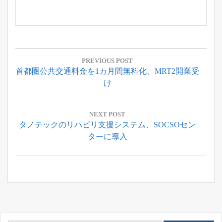
投
稿
PREVIOUS POST
Previous
首都圏公共交通料金を1カ月間無料化、MRT2開業受
ナ
Post:
け
ビ
ゲ
ー
NEXT POST
Next
タノテックのリハビリ支援システム、SOCSOセン
シ
Post:
ターに導入
ョ
ン