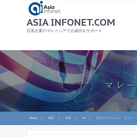
Skip
to
content
ASIA INFONET.COM
日系企業のマレーシアでの成功をサポート
Home
2022
10月
14
米ラルフローレン、カフェ「