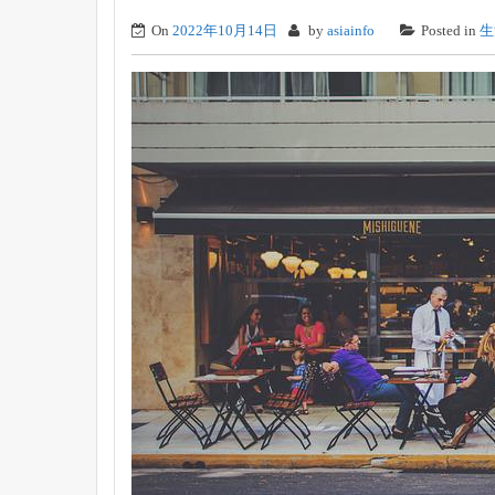
On
2022年10月14日
by
asiainfo
Posted in
生