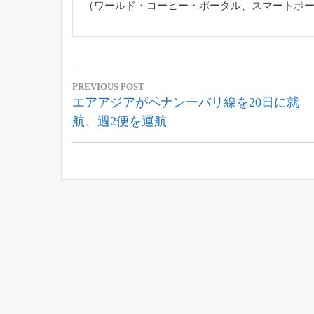
（ワールド・コーヒー・ポータル、スマートポ
投
PREVIOUS POST
稿
Previous
エアアジアがペナンーバリ線を20日に就
Post:
航、週2便を運航
ナ
ビ
ゲ
ー
シ
ョ