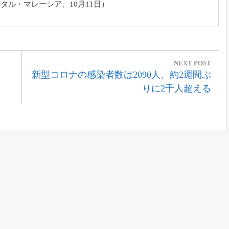
ータル・
マレーシア、10月11日）
NEXT POST
Next
新型コロナの感染者数は2090人、約2週間ぶ
Post:
りに2千人超える