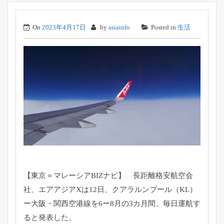
On
2023年4月17日
by
asiainfo
Posted in
生活
【東京＝マレーシアBIZナビ】 長距離格安航空会
社、エアアジアXは12日、クアラルンプール（
KL）
ー大阪・関西空港線を6ー8月の3カ月間、
毎日運航す
ると発表した。