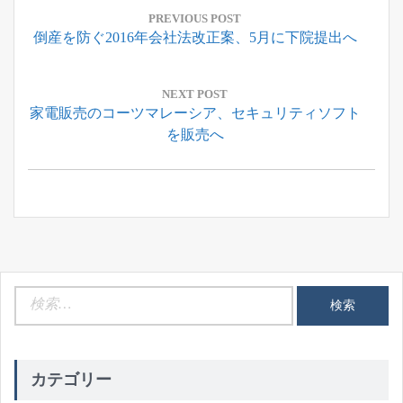
稿
PREVIOUS POST
Previous
倒産を防ぐ2016年会社法改正案、5月に下院提出へ
ナ
Post:
ビ
ゲ
NEXT POST
Next
家電販売のコーツマレーシア、セキュリティソフト
ー
Post:
を販売へ
シ
ョ
ン
検
索:
カテゴリー