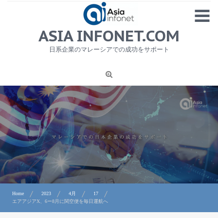
Skip
MENU
to
content
HOME
ASIA INFONET.COM
会社概要
日系企業のマレーシアでの成功をサポート
日本産食品輸出
ニュース
1
労務サービス
プライバシーポリシー及び著作権について
お問合せ
Home
2023
4月
17
エアアジアX、6ー8月に関空便を毎日運航へ