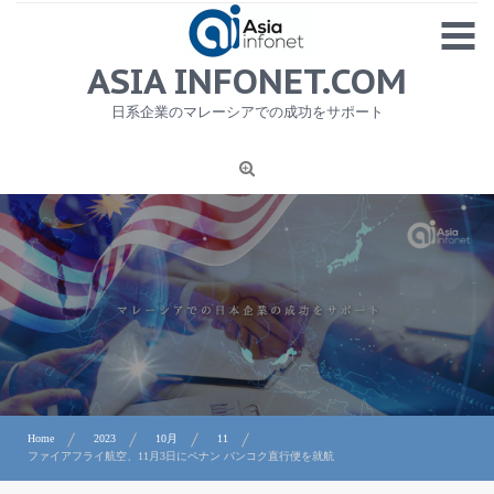
Skip
MENU
to
content
HOME
ASIA INFONET.COM
会社概要
日系企業のマレーシアでの成功をサポート
日本産食品輸出
ニュース
1
労務サービス
プライバシーポリシー及び著作権について
お問合せ
Home
2023
10月
11
ファイアフライ航空、11月3日にペナン バンコク直行便を就航