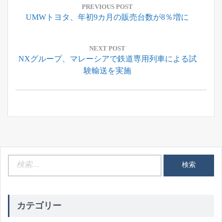
稿
PREVIOUS POST
Previous
UMWトヨタ、年初9カ月の販売台数が8％増に
ナ
Post:
ビ
ゲ
NEXT POST
Next
NXグループ、マレーシアで鉄道専用列車による試
ー
Post:
験輸送を実施
シ
ョ
ン
検
索:
カテゴリー