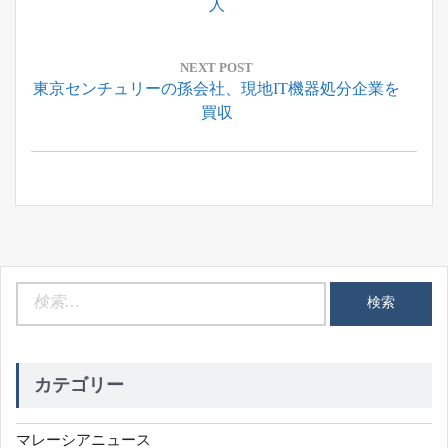
Post:
人
ビ
ゲ
ー
NEXT POST
Next
東京センチュリーの孫会社、現地IT機器処分企業を
シ
Post:
買収
ョ
ン
検
索:
カテゴリー
マレーシアニュース