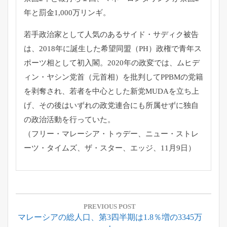
年と罰金1,000万リンギ。
若手政治家として人気のあるサイド・サディク被告
は、2018年に誕生した希望同盟（PH）政権で青年ス
ポーツ相として初入閣。2020年の政変では、ムヒデ
ィン・ヤシン党首（元首相）を批判してPPBMの党籍
を剥奪され、若者を中心とした新党MUDAを立ち上
げ、その後はいずれの政党連合にも所属せずに独自
の政治活動を行っていた。
（フリー・マレーシア・トゥデー、ニュー・ストレ
ーツ・タイムズ、ザ・スター、エッジ、11月9日）
投
稿
PREVIOUS POST
Previous
マレーシアの総人口、第3四半期は1.8％増の3345万
ナ