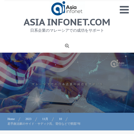
Skip
MENU
to
content
HOME
ASIA INFONET.COM
会社概要
日系企業のマレーシアでの成功をサポート
日本産食品輸出
ニュース
1
労務サービス
プライバシーポリシー及び著作権について
お問合せ
Home
2023
11月
10
若手政治家のサイド・サディク氏、背任などで禁固7年