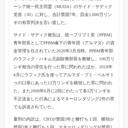
ーシア統一民主同盟（MUDA）のサイド・サディク
党首（30）に対し、合計禁固7年、罰金1,000万リン
ギの有罪判決を言い渡した。
サイド・サディク被告は、統一プリブミ党（PPBM）
青年部長としてPPBM傘下の青年団（アルマダ）の資
金管理を任されていた2020年3月当時、PPBM青年部
のラフィク・ハキム元副財務部長を教唆し、100万リ
ンギ相当の背任を行った罪に問われたほか、2018年
4月にラフィク氏を使ってアルマダ・ブミ・ベルサト
ゥの口座にあった12万リンギを横領した罪に問われ
た。また2008年6月に2回にわたって各5万リンギを
不正送金した行為によるマネーロンダリング2件の罪
でも訴追されていた。
量刑の内訳は、CBTが禁固3年と鞭打ち１回、横領が
禁固2年と鞭打ち１回、マネーロンダリングが禁固2