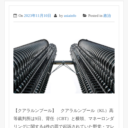
On
2023年11月10日
by
asiainfo
Posted in
政治
【クアラルンプール】 クアラルンプール（KL）高
等裁判所は9日、背任（CBT）と横領、マネーロンダ
リングに関する4件の罪で起訴されていた野党・マレ