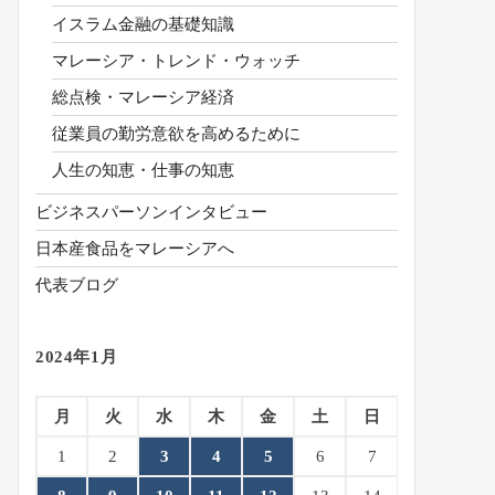
イスラム金融の基礎知識
マレーシア・トレンド・ウォッチ
総点検・マレーシア経済
従業員の勤労意欲を高めるために
人生の知恵・仕事の知恵
ビジネスパーソンインタビュー
日本産食品をマレーシアへ
代表ブログ
2024年1月
月
火
水
木
金
土
日
1
2
3
4
5
6
7