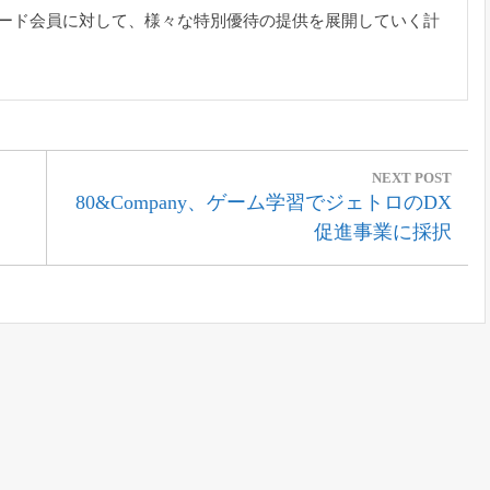
カード会員に対して、様々な特別優待の提供を展開していく計
NEXT POST
Next
80&Company、ゲーム学習でジェトロのDX
Post:
促進事業に採択