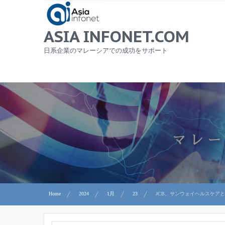
Skip
to
content
ASIA INFONET.COM
日系企業のマレーシアでの成功をサポート
Home
2024
1月
23
JCB、サンウェイヘルスケア