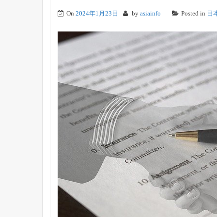
On
2024年1月23日
by
asiainfo
Posted in
日