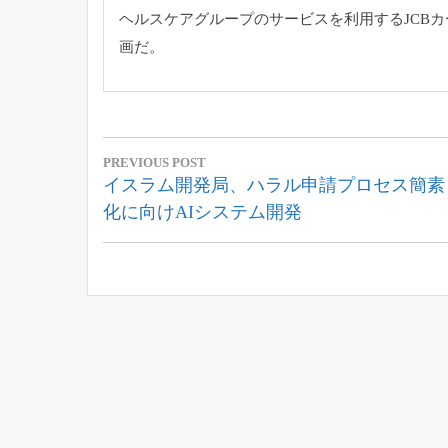
ヘルスケアグループのサービスを利用するJCB
画だ。
投
PREVIOUS POST
稿
Previous
イスラム開発局、ハラル申請プロセス簡素
Post:
化に向けAIシステム開発
ナ
ビ
ゲ
ー
シ