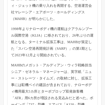
ィ・ジェット機の乗り入れを再開する。空港運営会
社マレーシア・エアポーツ・ホールディングス
（MAHB）が明らかにした。
1998年よりナローボディ機の運航はクアラルンプー
ル国際空港（KLIA）に移されており、26年ぶりの運
航となる。ターミナル拡張工事は、MAHBが策定し
た「スバン空港再開発計画（SARP）」の第1期とし
て2023年12月より開始されている。
MAHBのメガット・アルディアン・ウィラ戦略担当
シニア・ゼネラル・マネージャーは、英字紙「ニュ
ー・ストレーツ・タイムズ」の取材に対し、拡張工
事には駐機ベイの建設が含まれており、ナローボデ
ィ機用最大5カ所とターボプロップ双発旅客機
「ATR」用6カ所が増設される見込みだと述べた。ボ
ーイング「737」型機、エアバス「A320」型機、