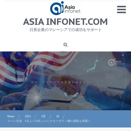
Skip
MENU
to
content
HOME
ASIA INFONET.COM
会社概要
日系企業のマレーシアでの成功をサポート
日本産食品輸出
ニュース
1
労務サービス
プライバシーポリシー及び著作権について
お問合せ
Home
2024
3月
18
スバン空港、6月より26年ぶりにナローボディ機の運航を再開へ