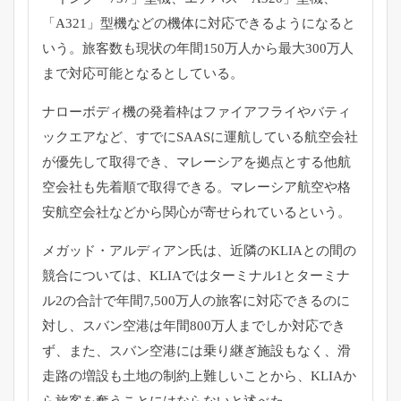
「A321」型機などの機体に対応できるようになると
いう。旅客数も現状の年間150万人から最大300万人
まで対応可能となるとしている。
ナローボディ機の発着枠はファイアフライやバティ
ックエアなど、すでにSAASに運航している航空会社
が優先して取得でき、マレーシアを拠点とする他航
空会社も先着順で取得できる。マレーシア航空や格
安航空会社などから関心が寄せられているという。
メガッド・アルディアン氏は、近隣のKLIAとの間の
競合については、KLIAではターミナル1とターミナ
ル2の合計で年間7,500万人の旅客に対応できるのに
対し、スバン空港は年間800万人までしか対応でき
ず、また、スバン空港には乗り継ぎ施設もなく、滑
走路の増設も土地の制約上難しいことから、KLIAか
ら旅客を奪うことにはならないと述べた。