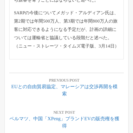
SARPの今後についてメガッド・アルディアン氏は、
第2期では年間500万人、第3期では年間800万人の旅
客に対応できるようになる予定だが、計画の詳細に
ついては運輸省と協議している段階だと述べた。
（ニュー・ストレーツ・タイムズ電子版、3月14日）
投
稿
PREVIOUS POST
Previous
EUとの自由貿易協定、マレーシアは交渉再開を模
ナ
Post:
索
ビ
ゲ
ー
NEXT POST
Next
ベルマツ、中国「XPeng」ブランドEVの販売権を獲
シ
Post:
得
ョ