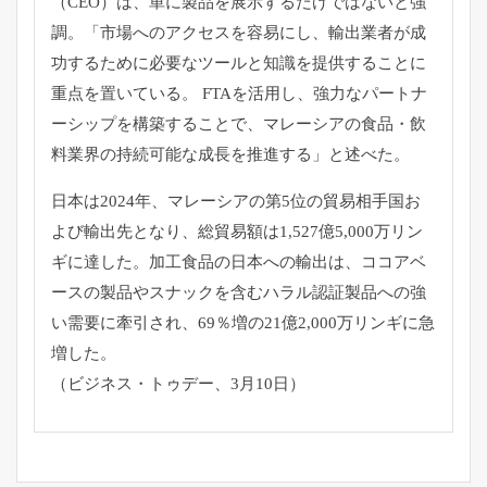
（CEO）は、
単に製品を展示するだけではないと強
調。「
市場へのアクセスを容易にし、
輸出業者が成
功するために必要なツールと知識を提供することに
重
点を置いている。 FTAを活用し、強力なパートナ
ーシップを構築することで、
マレーシアの食品・飲
料業界の持続可能な成長を推進する」
と述べた。
日本は2024年、
マレーシアの第5位の貿易相手国お
よび輸出先となり、
総貿易額は1,527億5,000万リン
ギに達した。
加工食品の日本への輸出は、
ココアベ
ースの製品やスナックを含むハラル認証製品への強
い需要
に牽引され、69％増の21億2,000万リンギに急
増した。
（ビジネス・トゥデー、3月10日）