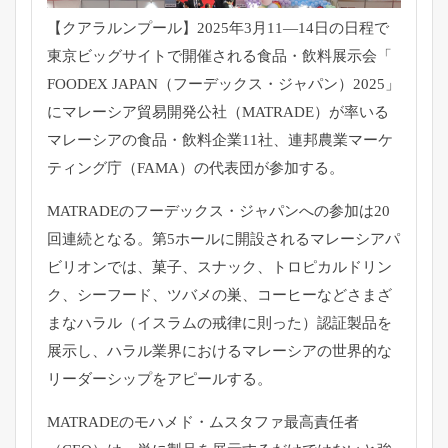
【クアラルンプール】2025年3月11―
14日の日程で
東京ビッグサイトで開催される食品・飲料展示会「
FOODEX JAPAN（フーデックス・ジャパン）2025」
にマレーシア貿易開発公社（MATRADE）
が率いる
マレーシアの食品・飲料企業11社、
連邦農業マーケ
ティング庁（FAMA）の代表団が参加する。
MATRADEのフーデックス・
ジャパンへの参加は20
回連続となる。
第5ホールに開設されるマレーシアパ
ビリオンでは、菓子、
スナック、トロピカルドリン
ク、シーフード、ツバメの巣、
コーヒーなどさまざ
まなハラル（イスラムの戒律に則った）
認証製品を
展示し、
ハラル業界におけるマレーシアの世界的な
リーダーシップをアピー
ルする。
MATRADEのモハメド・ムスタファ最高責任者