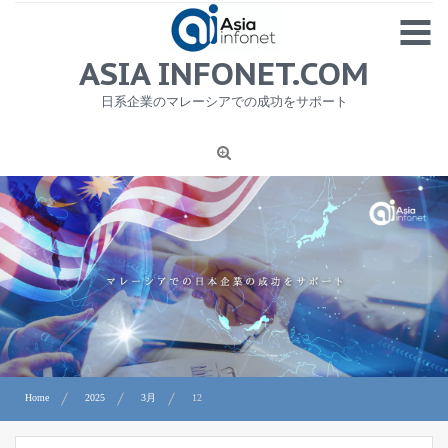
Skip
MENU
to
content
HOME
ASIA INFONET.COM
会社概要
日系企業のマレーシアでの成功をサポート
日本産食品輸出
ニュース
1
労務サービス
プライバシーポリシー及び著作権について
お問合せ
Home
2025
3月
12