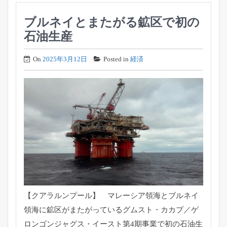
ブルネイとまたがる鉱区で初の
石油生産
On
2025年3月12日
Posted in
経済
【クアラルンプール】 マレーシア領海とブルネイ
領海に鉱区がまたがっているグムスト・
カカプ／ゲ
ロンゴンジャグス・
イースト第4期事業で初の石油生