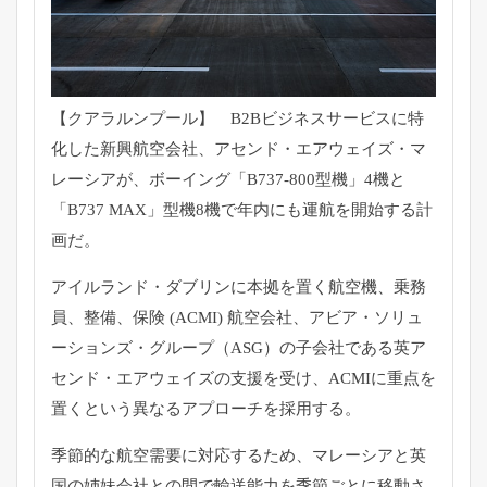
【クアラルンプール】 B2Bビジネスサービスに特
化した新興航空会社、アセンド・
エアウェイズ・マ
レーシアが、ボーイング「B737-
800型機」4機と
「B737 MAX」型機8機で年内にも運航を開始する計
画だ。
アイルランド・ダブリンに本拠を置く航空機、乗務
員、整備、保険 (ACMI) 航空会社、アビア・ソリュ
ーションズ・グループ（ASG）
の子会社である英ア
センド・エアウェイズの支援を受け、
ACMIに重点を
置くという異なるアプローチを採用する。
季節的な航空需要に対応するため、
マレーシアと英
国の姉妹会社との間で輸送能力を季節ごとに移動さ