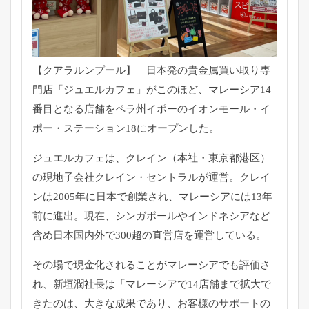
【クアラルンプール】 日本発の貴金属買い取り専
門店「ジュエルカフェ」がこのほど、
マレーシア14
番目となる店舗をペラ州イポーのイオンモール・
イ
ポー・ステーション18にオープンした。
ジュエルカフェは、クレイン（本社・東京都港区）
の現地子会社クレイン・セントラルが運営。
クレイ
ンは2005年に日本で創業され、
マレーシアには13年
前に進出。現在、
シンガポールやインドネシアなど
含め日本国内外で300超の直営
店を運営している。
その場で現金化されることがマレーシアでも評価さ
れ、
新垣潤社長は「マレーシアで14店舗まで拡大で
きたのは、
大きな成果であり、お客様のサポートの