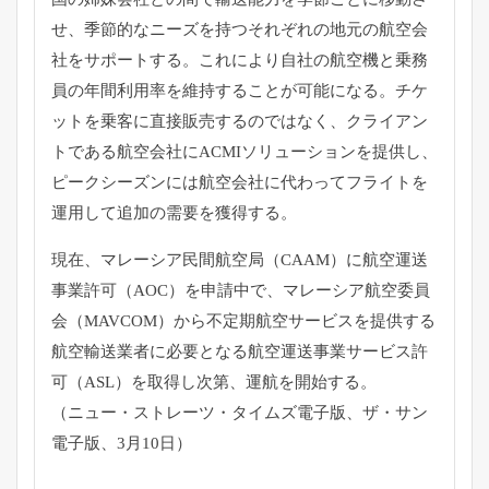
せ、
季節的なニーズを持つそれぞれの地元の航空会
社をサポートする。
これにより自社の航空機と乗務
員の年間利用率を維持することが可
能になる。チケ
ットを乗客に直接販売するのではなく、
クライアン
トである航空会社にACMIソリューションを提供し、
ピークシーズンには航空会社に代わってフライトを
運用して追加の
需要を獲得する。
現在、マレーシア民間航空局（CAAM）に航空運送
事業許可（
AOC）を申請中で、マレーシア航空委員
会（MAVCOM）
から不定期航空サービスを提供する
航空輸送業者に必要となる航空
運送事業サービス許
可（ASL）を取得し次第、運航を開始する。
（ニュー・ストレーツ・タイムズ電子版、ザ・サン
電子版、
3月10日）