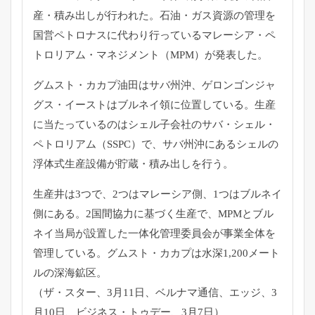
産・積み出しが行われた。石油・
ガス資源の管理を
国営ペトロナスに代わり行っているマレーシア・
ペ
トロリアム・マネジメント（MPM）が発表した。
グムスト・カカプ油田はサバ州沖、ゲロンゴンジャ
グス・
イーストはブルネイ領に位置している。
生産
に当たっているのはシェル子会社のサバ・シェル・
ペトロリアム（SSPC）で、
サバ州沖にあるシェルの
浮体式生産設備が貯蔵・積み出しを行う。
生産井は3つで、2つはマレーシア側、1つはブルネイ
側にある。
2国間協力に基づく生産で、
MPMとブル
ネイ当局が設置した一体化管理委員会が事業全体を
管
理している。グムスト・カカプは水深1,
200メート
ルの深海鉱区。
（ザ・スター、3月11日、ベルナマ通信、エッジ、3
月10日、
ビジネス・トゥデー、3月7日）