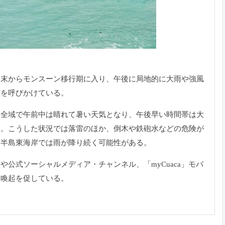
週末からモンスーン移行期に入り、
午後に局地的に大雨や強風
意を呼びかけている。
島全域で午前中は晴れて暑い天気となり、
午後早い時間帯は大
す。こうした状況では落雷のほか、
倒木や鉄砲水などの危険が
ど半島東海岸では雨が降り続く可能性がある。
トや公式ソーシャルメディア・チャンネル、「
myCuaca」モバ
う喚起を促している。