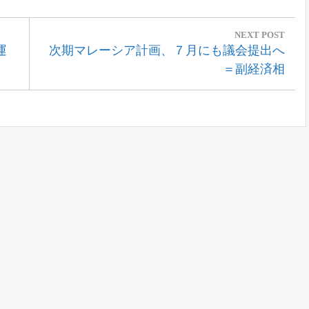
NEXT POST
Next
運
次期マレーシア計画、７月にも議会提出へ
Post:
＝副経済相