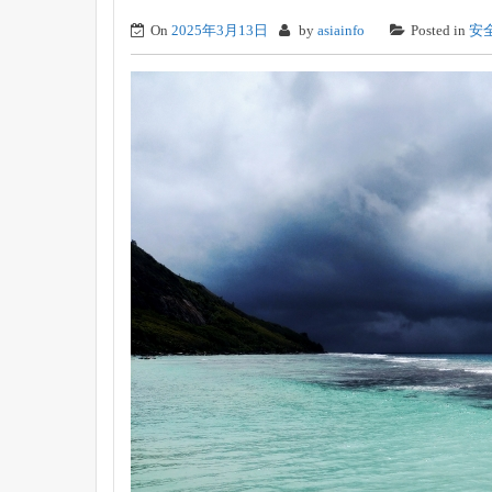
On
2025年3月13日
by
asiainfo
Posted in
安