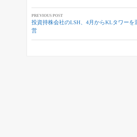
投
PREVIOUS POST
稿
Previous
投資持株会社のLSH、4月からKLタワーを
Post:
営
ナ
ビ
ゲ
ー
シ
ョ
ン