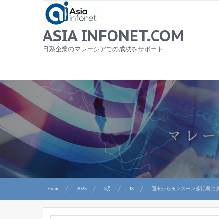
Skip
to
content
ASIA INFONET.COM
日系企業のマレーシアでの成功をサポート
Home
2025
3月
13
週末からモンスーン移行期に