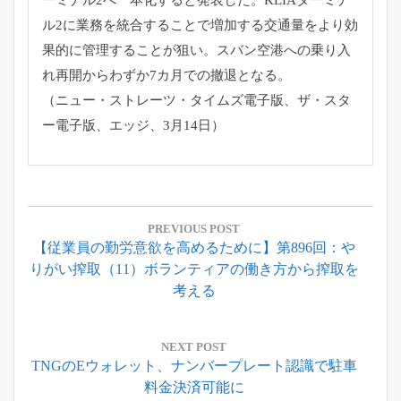
ーミナル2へ一本化すると発表した。
KLIAターミナ
ル2に業務を統合することで増加する交通量をよ
り効
果的に管理することが狙い。
スバン空港への乗り入
れ再開からわずか7カ月での撤退となる。
（ニュー・ストレーツ・タイムズ電子版、ザ・スタ
ー電子版、
エッジ、3月14日）
投
稿
PREVIOUS POST
Previous
【従業員の勤労意欲を高めるために】第896回：や
ナ
Post:
りがい搾取（11）ボランティアの働き方から搾取を
ビ
考える
ゲ
ー
NEXT POST
シ
Next
TNGのeウォレット、ナンバープレート認識で駐車
ョ
Post:
料金決済可能に