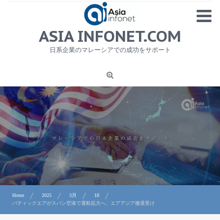
Skip
MENU
to
content
HOME
ASIA INFONET.COM
会社概要
日系企業のマレーシアでの成功をサポート
日本産食品輸出
ニュース
1
労務サービス
プライバシーポリシー及び著作権について
お問合せ
Home
2025
3月
18
バティックエアがスバン空港で運航拡大へ、エアアジア撤退受け