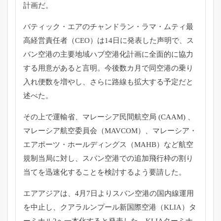
計画だ。
バティック・エアのチャンドラン・ラマ・ムティ最
高経営責任者（
CEO）は14日に発表した声明で、
ス
バン空港の主要地域ハブ空港化計画に全面的に協力
する用意があ
ると言明。今後数カ月で同空港の乗り
入れ便数を増やし、
さらに路線も拡大する予定だと
述べた。
その上で運輸省、マレーシア民間航空局 (CAAM) 、
マレーシア航空委員会（MAVCOM）、マレーシア・
エアポーツ・ホールディングス（MAHB）
など航空
規制当局に対し、
スバン空港での追加飛行枠の割り
当てを迅速化することを検討する
よう要請した。
エアアジアは、4月7日よりスバン空港の国内線運用
を中止し、
クアラルンプール新国際空港（KLIA）
タ