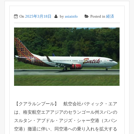
On
2025年3月18日
by
asiainfo
Posted in
経済
【クアラルンプール】 航空会社バティック・エア
は、
格安航空エアアジアのセランゴール州スバンの
スルタン・
アブドル・アジズ・シャー空港（スバン
空港）撤退に伴い、
同空港への乗り入れを拡大する