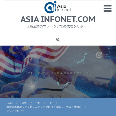
Skip
MENU
to
content
HOME
ASIA INFONET.COM
会社概要
日系企業のマレーシアでの成功をサポート
日本産食品輸出
ニュース
1
労務サービス
プライバシーポリシー及び著作権について
お問合せ
Home
2025
7月
14
観賞魚養殖のシアンロンがアジアアロワナ輸出へ、大阪万博通じ
アジアアロワナ