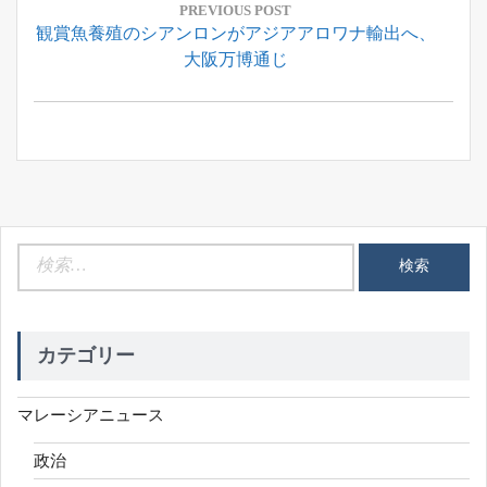
稿
PREVIOUS POST
Previous
観賞魚養殖のシアンロンがアジアアロワナ輸出へ、
ナ
Post:
大阪万博通じ
ビ
ゲ
ー
シ
ョ
ン
検
索:
カテゴリー
マレーシアニュース
政治