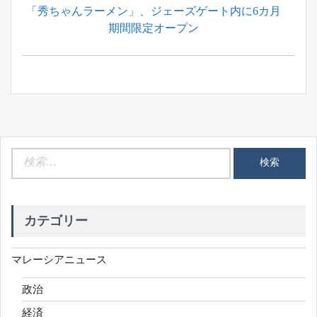
Previous
「秀ちゃんラーメン」、ジェーズゲート内に6カ月
ナ
Post:
期間限定オープン
ビ
ゲ
ー
シ
ョ
ン
検
索:
カテゴリー
マレーシアニュース
政治
経済