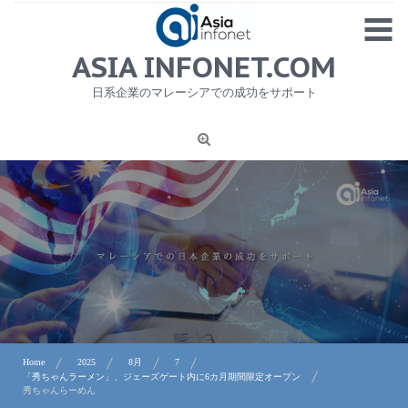
Skip
MENU
to
content
HOME
ASIA INFONET.COM
会社概要
日系企業のマレーシアでの成功をサポート
日本産食品輸出
ニュース
1
労務サービス
プライバシーポリシー及び著作権について
お問合せ
Home
2025
8月
7
「秀ちゃんラーメン」、ジェーズゲート内に6カ月期間限定オープン
秀ちゃんらーめん