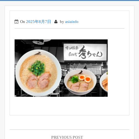
On
2025年8月7日
by
asiainfo
投
稿
PREVIOUS POST