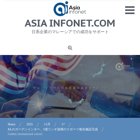
Skip
MENU
to
content
HOME
ASIA INFONET.COM
会社概要
日系企業のマレーシアでの成功をサポート
日本産食品輸出
ニュース
1
労務サービス
プライバシーポリシー及び著作権について
お問合せ
Home
2025
11月
17
KLのガーデンインター、1億リンギ規模のスポーツ複合施設完成
Garden.international.school