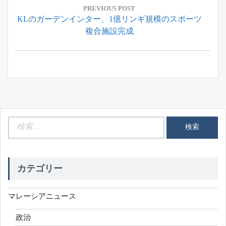
稿
PREVIOUS POST
Previous
KLのガーデンインター、1億リンギ規模のスポーツ
ナ
Post:
複合施設完成
ビ
ゲ
ー
シ
ョ
ン
検
索:
カテゴリー
マレーシアニュース
政治