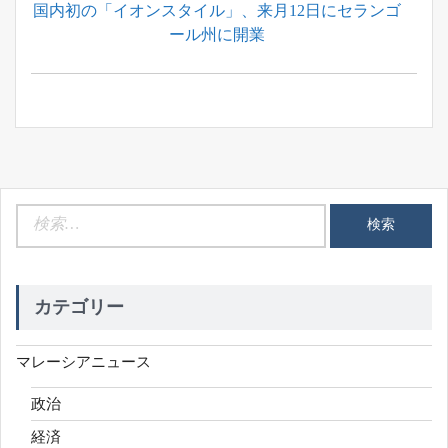
Previous
国内初の「イオンスタイル」、来月12日にセランゴ
ナ
Post:
ール州に開業
ビ
ゲ
ー
シ
ョ
ン
検
索:
カテゴリー
マレーシアニュース
政治
経済