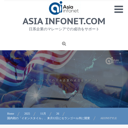
Skip
MENU
to
content
HOME
ASIA INFONET.COM
会社概要
日系企業のマレーシアでの成功をサポート
日本産食品輸出
ニュース
1
労務サービス
プライバシーポリシー及び著作権について
お問合せ
Home
2025
11月
26
国内初の「イオンスタイル」、来月12日にセランゴール州に開業
AEONSTYLE