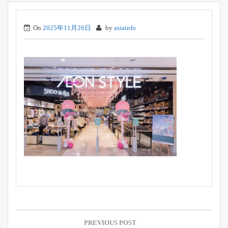
On
2025年11月26日
by
asiainfo
投
稿
PREVIOUS POST