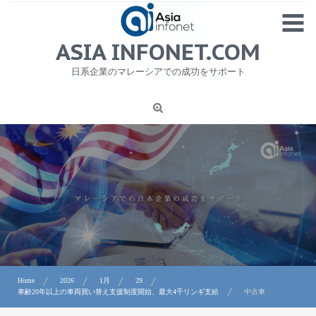
Skip
MENU
to
content
HOME
ASIA INFONET.COM
会社概要
日系企業のマレーシアでの成功をサポート
日本産食品輸出
ニュース
1
労務サービス
プライバシーポリシー及び著作権について
お問合せ
Home
2026
1月
29
車齢20年以上の車両買い替え支援制度開始、最大4千リンギ支給
中古車