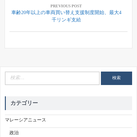
稿
PREVIOUS POST
Previous
車齢20年以上の車両買い替え支援制度開始、最大4
ナ
Post:
千リンギ支給
ビ
ゲ
ー
シ
ョ
ン
検
索:
カテゴリー
マレーシアニュース
政治