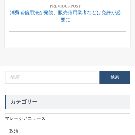
稿
PREVIOUS POST
Previous
消費者信用法が発効、販売信用業者などは免許が必
ナ
Post:
要に
ビ
ゲ
ー
シ
ョ
ン
検
索:
カテゴリー
マレーシアニュース
政治