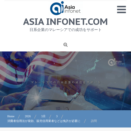
Skip
MENU
to
content
HOME
ASIA INFONET.COM
会社概要
日系企業のマレーシアでの成功をサポート
日本産食品輸出
ニュース
1
労務サービス
プライバシーポリシー及び著作権について
お問合せ
Home
2026
3月
3
消費者信用法が発効、販売信用業者などは免許が必要に
訪問