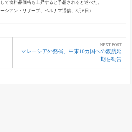
そして食料品価格も上昇すると予想されると述べた。
レーシアン・
リザーブ、ベルナマ通信、3月6日）
NEXT POST
Next
マレーシア外務省、中東10カ国への渡航延
Post:
期を勧告