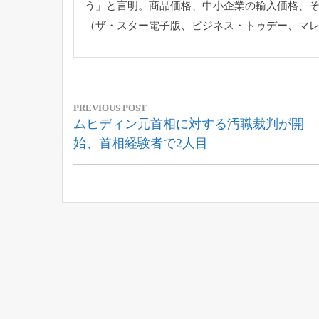
う」と言明。商品価格、
中小企業の輸入価格、
（ザ・スター電子版、ビジネス・トゥデー、マ
投
PREVIOUS POST
稿
Previous
ムヒディン元首相に対する汚職裁判が開
Post:
始、首相経験者で2人目
ナ
ビ
ゲ
ー
シ