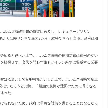
はホルムズ海峡封鎖の影響に言及し、
レギュラーガソリン
たり1.
99リンギで最大2カ月間維持できると言明。
政府は引
う努めると述べた上
で、
ホルムズ海峡の長期封鎖は前例のない
況を軽視せず、
官民を問わず誰もがイラン紛争に警戒する必要
影響は依然として制
御可能だとした上で、
ホルムズ海峡で足止
及ぼすだろうと指摘。「
船舶の航路が迂回のために長くなる
と述べた。
避けられないため、
政府は早急な対策を講じることになるだろ