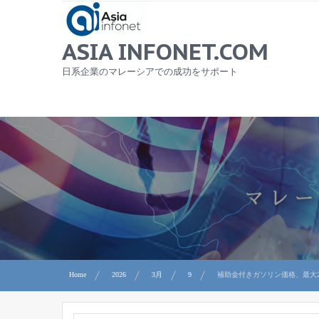
Skip
to
content
ASIA INFONET.COM
日系企業のマレーシアでの成功をサポート
Home
2026
3月
9
補助金付きガソリン価格、最大