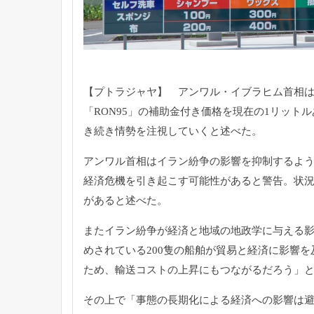
【プトラジャヤ】 アンワル・イブラヒム首相
「RON95」
の補助金付き価格を現在の1リットルあ
き続き情勢を注視していくと述べた。
アンワル首相はイラン紛争の影響を抑制するよ
経済危機を引き起こす可能性
があると警告。状
があると述べた。
またイラン紛争が経済と地域の地政学に与える
めされている200隻の船舶が貿易と経済に影
響を
ため、
輸送コストの上昇にもつながるだろう」
その上で「事態の長期化による経済への影響は