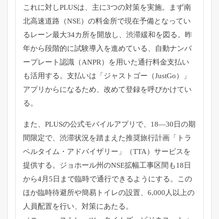
これに対しPLUSは、主に3つの対策を実施。
まず南
北高速道路（NSE）
の料金所で現在予備となってい
るレーン最大34カ所を開放し、
渋滞緩和を図る。昨
年から段階的に試験導入を進めている、
自動ナンバ
ープレート認識（ANPR）
を用いた通行料金支払い
も活用する。支払いは「ジャストゴー（
JustGo）」
アプリからになるため、
改めて登録を呼びかけてい
る。
また、PLUSの公式モバイルアプリで、18―
30日の期
間限定で、渋滞状況を踏まえた推奨旅行計画「
トラ
ベルタイム・アドバイザリー」（TTA）
サービスを
提供する。
ジョホール州のNSE拡幅工事区間も18日
から4月5日まで臨時
で通行できるようにする。
この
ほか臨時待避所や簡易トイレの設置、6,
000人以上の
人員配置を行い、対策にあたる。