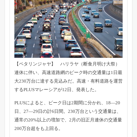
【ペタリンジャヤ】 ハリラヤ（断食月明け大祭）
連休に伴い、
高速道路網のピーク時の交通量は1日最
大230万台に達する見込
みだ。高速・有料道路を運営
するPLUSマレーシアが12日、
発表した。
PLUSによると、ピーク日は2期間に分かれ、18―20
日、
27―29日の計6日間。230万台という交通量は、
通常の20%以上の増加で、
2月の旧正月連休の交通量
200万台超をも上回る。