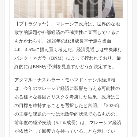
【プトラジャヤ】 マレーシア政府は、世界的な地
政学的課題や外部経済の不確実性に直面しているに
もかかわらず、2026年の経済成長率予測を当面
4.0―4.5%に据え置く考えだ。経済見通しは中央銀行
バンク・ネガラ（BNM）によって行われており、最
終的にはBNMが予測を見直すかどうか決定する。
アクマル・ナスルラー・モハマド・ナシル経済相
は、今年のマレーシア経済に影響を与える可能性の
ある様々な要因とリスクを考慮した結果、政府はこ
の目標を維持することを選択したと言明。「2026年
の主要な課題の一つは地政学的状況であるものの、
前年度の経済実績（5.2％成長）は、マレーシア経済
が依然として回復力を持っていることを示してい