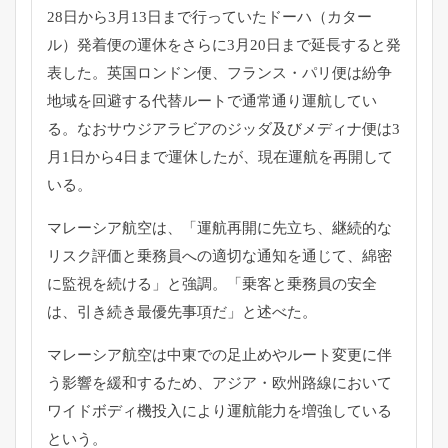
28日から3月13日まで行っていたドーハ（
カター
ル）
発着便の運休をさらに3月20日まで延長すると発
表した。
英国ロンドン便、フランス・
パリ便は紛争
地域を回避する代替ルートで通常通り運航してい
る。
なおサウジアラビアのジッダ及びメディナ便は3
月1日から4日ま
で運休したが、現在運航を再開して
いる。
マレーシア航空は、「運航再開に先立ち、
継続的な
リスク評価と乗務員への適切な通知を通じて、
綿密
に監視を続ける」と強調。「乗客と乗務員の安全
は、
引き続き最優先事項だ」と述べた。
マレーシア航空は中東での足止めやルート変更に伴
う影響を緩和す
るため、アジア・
欧州路線において
ワイドボディ機投入により運航能力を増強してい
る
という。