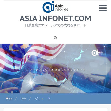
Skip
MENU
to
content
HOME
ASIA INFONET.COM
会社概要
日系企業のマレーシアでの成功をサポート
日本産食品輸出
ニュース
1
労務サービス
プライバシーポリシー及び著作権について
お問合せ
Home
2026
3月
13