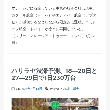
マレーシアに就航している中東の航空会社は現在、
カタール航空（
ドーハ）やエティハド航空（アブダ
ビ）
が減便するなどしながら限定的に運航、エミレ
ーツ航空（ドバイ）
が徐々に再開している。
（フリー・マレーシア・トゥデー、エッジ、3月12
日）
ハリラヤ渋滞予測、18―20日と
27―29日で1日230万台
On
2026年3月13日
Posted in
統計・調査