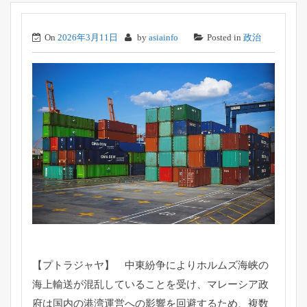
On
2026年3月11日
by
asiainfo
Posted in
政治
【プトラジャヤ】 中東紛争によりホルムズ海峡の
海上輸送が混乱していることを受け
、マレーシア政
府は国内の港湾運営への影響を回避するため、
複数