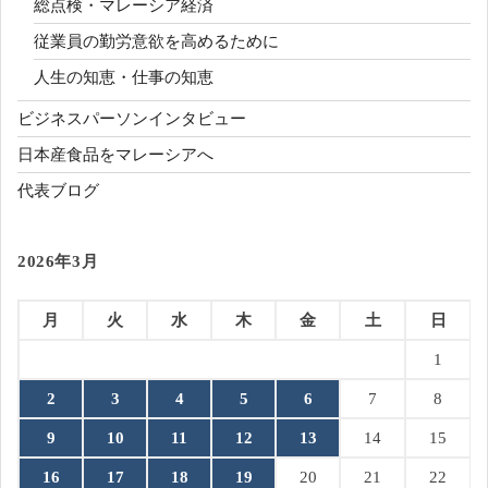
総点検・マレーシア経済
従業員の勤労意欲を高めるために
人生の知恵・仕事の知恵
ビジネスパーソンインタビュー
日本産食品をマレーシアへ
代表ブログ
2026年3月
月
火
水
木
金
土
日
1
2
3
4
5
6
7
8
9
10
11
12
13
14
15
16
17
18
19
20
21
22