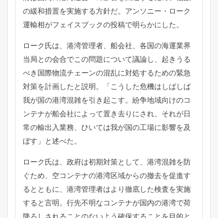
の緩和措置を実施する方針だ。アンソニー・
ローク
運輸相がフェイスブックの投稿で明らかにした。
ローク氏は、港湾管理者、船会社、
各国の海運業界
当局との会合でこの問題について議論し、
起きうる
べき国際物流チェーンの混乱に対処するための緊急
対策を
計画したと説明。「
こうした危機はしばしば
我が国の港湾混雑を引き起こす。
紛争地域向けのコ
ンテナが船会社によって置き去りにされ、
それが日
常の輸出入業務、ひいては我が国の工場に影響を及
ぼす」
と述べた。
ローク氏は、政府は初期対策として、港湾混雑を防
ぐため、
空コンテナの港湾区域からの撤去を促進す
るとともに、
港湾管理者はより徹底した検査を実施
すると言明。
行先不明なコンテナが国内の港湾で荷
降ろしされることのないよう
確保することを目的と