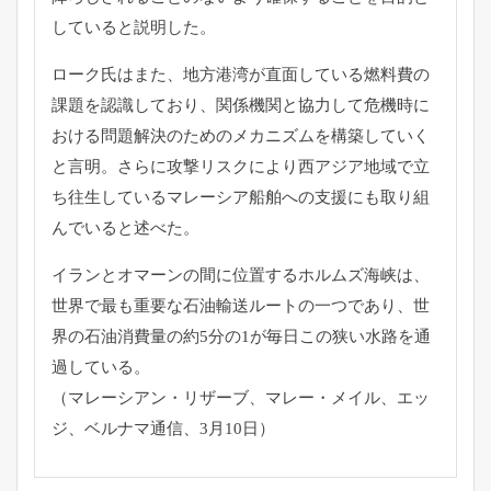
していると説明した。
ローク氏はまた、
地方港湾が直面している燃料費の
課題を認識しており、
関係機関と協力して危機時に
おける問題解決のためのメカニズムを
構築していく
と言明。
さらに攻撃リスクにより西アジア地域で立
ち往生しているマレーシ
ア船舶への支援にも取り組
んでいると述べた。
イランとオマーンの間に位置するホルムズ海峡は、
世界で最も重要な石油輸送ルートの一つであり、
世
界の石油消費量の約5分の1が毎日この狭い水路を通
過している
。
（マレーシアン・リザーブ、マレー・メイル、エッ
ジ、
ベルナマ通信、3月10日）