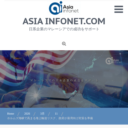
Skip
MENU
to
content
HOME
ASIA INFONET.COM
会社概要
日系企業のマレーシアでの成功をサポート
日本産食品輸出
ニュース
1
労務サービス
プライバシーポリシー及び著作権について
お問合せ
Home
2026
3月
11
ホルムズ海峡で高まる海上輸送リスク、政府が港湾向け対策を準備