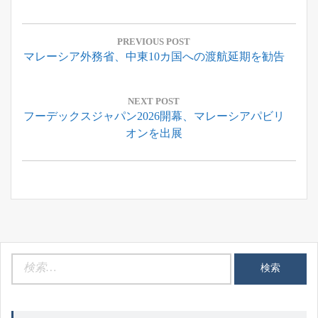
投
稿
PREVIOUS POST
Previous
マレーシア外務省、中東10カ国への渡航延期を勧告
ナ
Post:
ビ
ゲ
NEXT POST
Next
フーデックスジャパン2026開幕、マレーシアパビリ
ー
Post:
オンを出展
シ
ョ
ン
検
索: