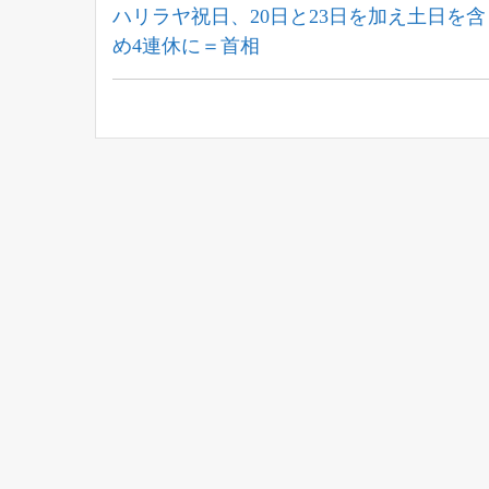
稿
Previous
ハリラヤ祝日、20日と23日を加え土日を含
Post:
め4連休に＝首相
ナ
ビ
ゲ
ー
シ
ョ
ン