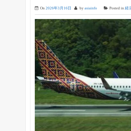
On
2026年3月16日
by
asiainfo
Posted in
経