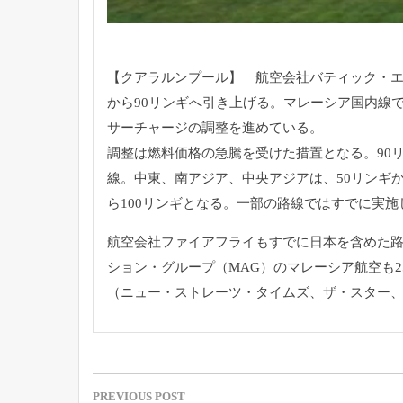
【クアラルンプール】 航空会社バティック・エ
から90リンギへ引
き上げる。
マレーシア国内線で
サーチャージの調整を進めている。
調整は燃料価格の急騰を受けた措置となる。
90
線。中東、南アジア、中央アジアは、
50リンギ
ら100リンギとな
る。一部の路線ではすでに実施
航空会社ファイアフライもすでに日本を含めた
ション・
グループ（MAG）のマレーシア航空も2
（ニュー・ストレーツ・タイムズ、ザ・スター
投
PREVIOUS POST