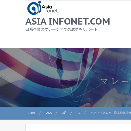
Skip
to
content
ASIA INFONET.COM
日系企業のマレーシアでの成功をサポート
Home
2026
3月
16
バティックエア、日本線燃油サ