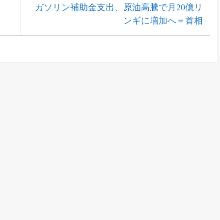
Next
ガソリン補助金支出、原油高騰で月20億リ
Post:
ンギに増加へ＝首相