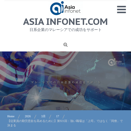
Skip
MENU
to
content
HOME
ASIA INFONET.COM
会社概要
日系企業のマレーシアでの成功をサポート
日本産食品輸出
ニュース
1
労務サービス
プライバシーポリシー及び著作権について
お問合せ
Home
2026
3月
17
【従業員の勤労意欲を高めるために】第921回：強い職場は「上司」ではなく「同僚」で
決まる