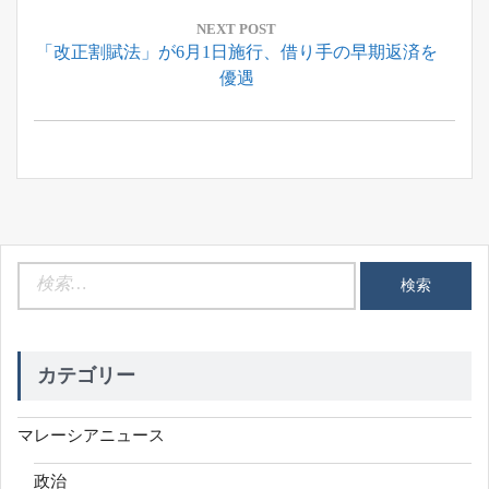
ゲ
ー
NEXT POST
Next
「改正割賦法」が6月1日施行、借り手の早期返済を
シ
Post:
優遇
ョ
ン
検
索:
カテゴリー
マレーシアニュース
政治