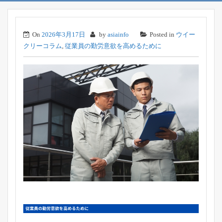
On
2026年3月17日
by
asiainfo
Posted in
ウイー
クリーコラム
,
従業員の勤労意欲を高めるために