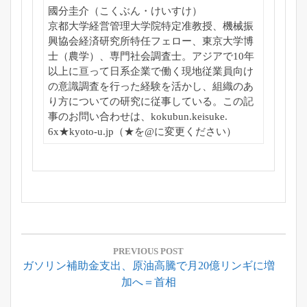
國分圭介（こくぶん・けいすけ）
京都大学経営管理大学院特定准教授、
機械振
興協会経済研究所特任フェロー、東京大学博
士（農学）、
専門社会調査士。
アジアで10年
以上に亘って日系企業で働く現地従業員向け
の意識
調査を行った経験を活かし、
組織のあ
り方についての研究に従事している。この記
事のお問い合わせは、kokubun.keisuke.
6x★kyoto-u.jp（★を@に変更ください）
投
稿
PREVIOUS POST
Previous
ガソリン補助金支出、原油高騰で月20億リンギに増
ナ
Post:
加へ＝首相
ビ