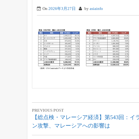
On
2026年3月27日
by
asiainfo
投
PREVIOUS POST
稿
Previous
【総点検・マレーシア経済】第543回：イ
Post:
ン攻撃、マレーシアへの影響は
ナ