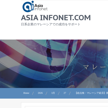
Skip
to
content
ASIA INFONET.COM
日系企業のマレーシアでの成功をサポート
Home
2026
3月
27
【総点検・マレーシア経済】第