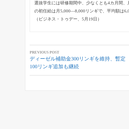
選抜学生には研修期間中、少なくとも4カ月間、月
の初任給は月5,000―8,000リンギで、
平均額は6,
（ビジネス・トゥデー、5月19日）
投
PREVIOUS POST
稿
Previous
ディーゼル補助金300リンギを維持、暫定
Post:
100リンギ追加も継続
ナ
ビ
ゲ
ー