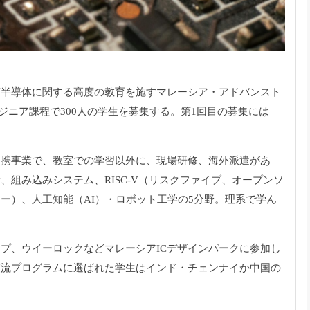
ど半導体に関する高度の教育を施すマレーシア・
アドバンスト
ジニア課程で300人の学生を募集する。
第1回目の募集には
提携事業で、
教室での学習以外に、現場研修、海外派遣があ
計、
組み込みシステム、RISC-V（リスクファイブ、
オープンソ
ャー）、
人工知能（AI）・ロボット工学の5分野。理系で学ん
ップ、
ウイーロックなどマレーシアICデザインパークに参加し
交流プログラムに選ばれた学生はインド・
チェンナイか中国の