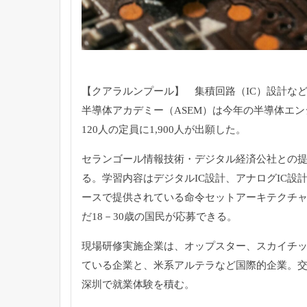
【クアラルンプール】 集積回路（IC）
設計な
半導体アカデミー（ASEM）
は今年の半導体エン
120人の定員に1,900人が出願した。
セランゴール情報技術・デジタル経済公社との
る。
学習内容はデジタルIC設計、アナログIC設
ースで提供されている命令セットアーキテクチ
だ18－
30歳の国民が応募できる。
現場研修実施企業は、オップスター、スカイチ
ている企
業と、米系アルテラなど国際的企業。
深圳で就業体験を積む。