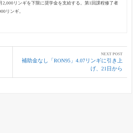
2,
000リンギを下限に奨学金を支給する。
第1回課程修了者
000リンギ。
NEXT POST
Next
補助金なし「RON95」4.07リンギに引き上
Post:
げ、21日から