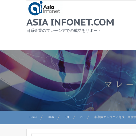
Skip
to
content
ASIA INFONET.COM
日系企業のマレーシアでの成功をサポート
Home
2026
5月
20
半導体エンジニア育成、高度学