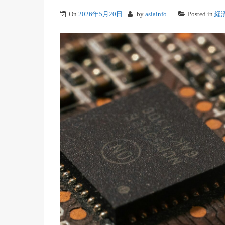
On
2026年5月20日
by
asiainfo
Posted in
経