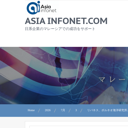
Skip
to
content
ASIA INFONET.COM
日系企業のマレーシアでの成功をサポート
Home
2026
7月
3
リバネス、ボルネオ海洋研究所