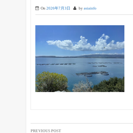
On
2026年7月3日
by
asiainfo
投
PREVIOUS POST