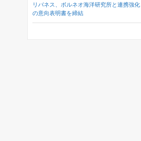
稿
Previous
リバネス、ボルネオ海洋研究所と連携強化
Post:
の意向表明書を締結
ナ
ビ
ゲ
ー
シ
ョ
ン