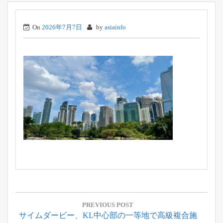
On
2026年7月7日
by
asiainfo
投
稿
PREVIOUS POST
Previous
サイムダービー、KL中心部の一等地で高級複合施
ナ