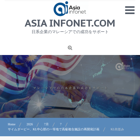
Skip
MENU
to
content
HOME
ASIA INFONET.COM
会社概要
日系企業のマレーシアでの成功をサポート
日本産食品輸出
ニュース
1
労務サービス
プライバシーポリシー及び著作権について
お問合せ
Home
2026
7月
7
サイムダービー、KL中心部の一等地で高級複合施設の再開発計画
KL街並み