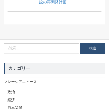
Post:
設の再開発計画
ビ
ゲ
ー
シ
ョ
ン
検
索:
カテゴリー
マレーシアニュース
政治
経済
日本関係