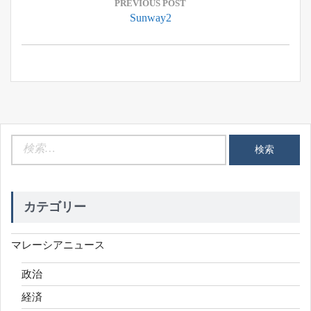
稿
PREVIOUS POST
Previous
Sunway2
ナ
Post:
ビ
ゲ
ー
シ
ョ
ン
検
索:
カテゴリー
マレーシアニュース
政治
経済