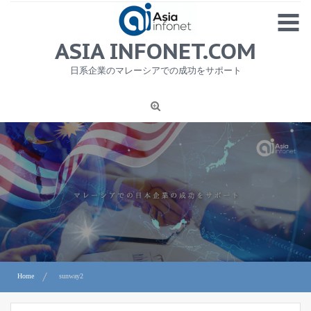
Skip
MENU
to
content
HOME
ASIA INFONET.COM
会社概要
日系企業のマレーシアでの成功をサポート
日本産食品輸出
ニュース
1
労務サービス
プライバシーポリシー及び著作権について
お問合せ
Home
sunway2