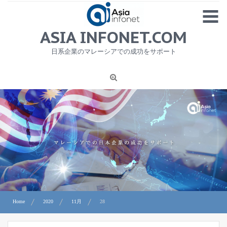
Skip
MENU
to
content
HOME
ASIA INFONET.COM
会社概要
日系企業のマレーシアでの成功をサポート
日本産食品輸出
ニュース
1
労務サービス
プライバシーポリシー及び著作権について
お問合せ
Home
2020
11月
28