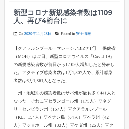
新型コロナ新規感染者数は1109
人、再び4桁台に
On
2020年11月28日
Posted in
安全情報
【クアラルンプール＝マレーシアBIZナビ】 保健省
（MOH）は27日、新型コロナウイルス「Covid-
19」
の新規感染者数が前日から1,
109人増加したと発表し
た。アクティブ感染者数は1万1,
307人で、累計感染
者数は6万1,861人となった。
州・地域別の感染者数はサバ州が最も多く441人と
なった。
それに▽セランゴール州（175人）▽ネグ
リ・センビラン州（
167人）▽クアラルンプール
（KL、154人）▽ペナン島（
64人）▽ペラ州（42
人）▽ジョホール州（33人）▽ケダ州（
25人）▽ク