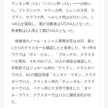
ランタン州（5人）▽パハン州（3人）
ーーが続い
た。プトラジャヤ、マラッカ州、トレンガヌ州、
ラ
ブアン、サラワク州、ペルリス州はゼロだった。1,
148人が退院し、累計治癒者は5万204人となった。
死者数は2人増えて累計350人となった。
保健省のノール・ヒシャム事務次官は26日、
新た
に6つのクラスターを確認したと発表した。
サバ州タ
ワウでは「ボト・ビル」、「ブロック31」
クラスタ
ーが発生。それぞれ17人、16人の感染を確認した。
半島部ではジョホール州の「ゲミラン」クラスター
で26人、
KL
の建設現場「スンガイ・ウダン」クラス
ターで11人、
クランタン州の「チェンガル」クラス
ターで15人、
ペナン州とケダ州で発生した「ダマ
ル・ラウト」
クラスターでは13人に陽性反応が出
た。