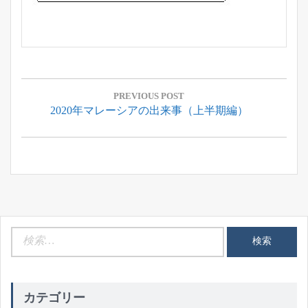
投
稿
PREVIOUS POST
Previous
2020年マレーシアの出来事（上半期編）
ナ
Post:
ビ
ゲ
ー
シ
ョ
ン
検
索:
カテゴリー