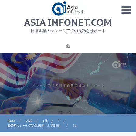
Skip
MENU
to
content
HOME
ASIA INFONET.COM
会社概要
日系企業のマレーシアでの成功をサポート
日本産食品輸出
ニュース
1
労務サービス
プライバシーポリシー及び著作権について
お問合せ
Home
2021
1月
7
2020年マレーシアの出来事（上半期編）
3月