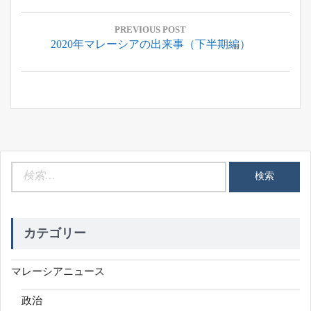
投
稿
PREVIOUS POST
Previous
2020年マレーシアの出来事（下半期編）
ナ
Post:
ビ
ゲ
ー
シ
ョ
ン
検
索:
カテゴリー
マレーシアニュース
政治