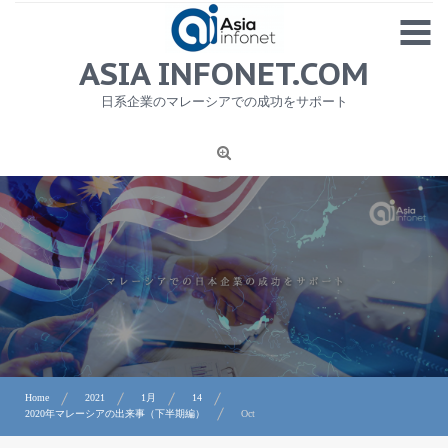
Skip
MENU
to
content
HOME
ASIA INFONET.COM
会社概要
日系企業のマレーシアでの成功をサポート
日本産食品輸出
ニュース
1
労務サービス
プライバシーポリシー及び著作権について
お問合せ
Home
2021
1月
14
2020年マレーシアの出来事（下半期編）
Oct