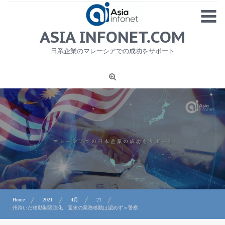
Skip
MENU
to
content
HOME
ASIA INFONET.COM
会社概要
日系企業のマレーシアでの成功をサポート
日本産食品輸出
ニュース
1
労務サービス
プライバシーポリシー及び著作権について
お問合せ
Home
2021
4月
21
州跨いだ移動制限強化、週末の業務移動は認めず＝警察