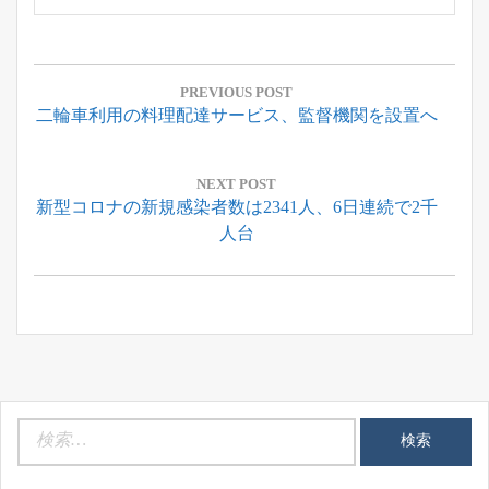
投
稿
PREVIOUS POST
Previous
二輪車利用の料理配達サービス、監督機関を設置へ
ナ
Post:
ビ
ゲ
NEXT POST
Next
新型コロナの新規感染者数は2341人、6日連続で2千
ー
Post:
人台
シ
ョ
ン
検
索: