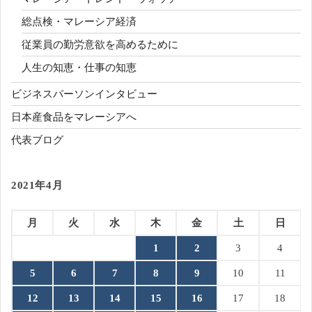
総点検・マレーシア経済
従業員の勤労意欲を高めるために
人生の知恵・仕事の知恵
ビジネスパーソンインタビュー
日本産食品をマレーシアへ
代表ブログ
2021年4月
月
火
水
木
金
土
日
1
2
3
4
5
6
7
8
9
10
11
12
13
14
15
16
17
18