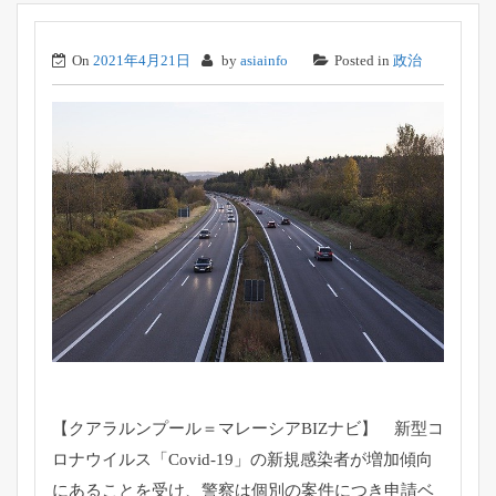
On
2021年4月21日
by
asiainfo
Posted in
政治
【クアラルンプール＝マレーシアBIZナビ】 新型コ
ロナウイルス「Covid-19」
の新規感染者が増加傾向
にあることを受け、
警察は個別の案件につき申請ベ