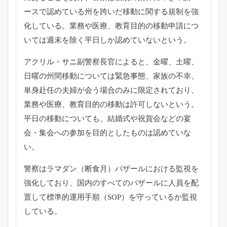
ースで認めている州を跨いだ移動に
関する規制を強
化している。業務や医療、
教育目的の移動申請につ
いては週末を除く平日しか認めていないと
いう。
アクリル・サニ副警察長官によると、金曜、土曜、
日曜の州間移動については緊急事態、家族の不幸、
単身赴任の夫婦が会う場合のみに限定されており、
業務や医療、
教育目的の移動は許可しないという。
平日の移動についても、
結婚式や祝賀会などの宴
会・
集会への参加を目的としたものは認めていな
い。
警察はラマダン（断食月）バザールにおける監視を
強化しており、
国内のすべてのバザールに人員を配
置して標準的運用手順（
SOP）を守っているか監視
している。