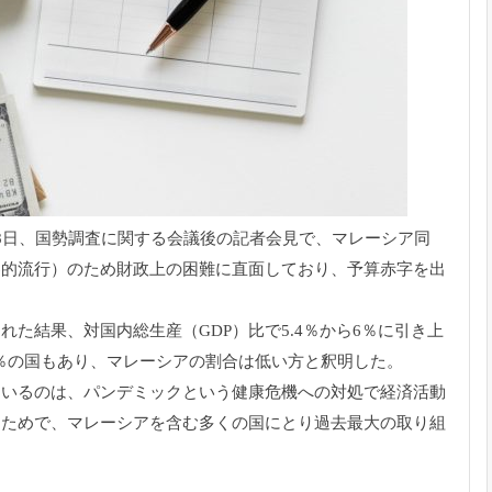
8日、
国勢調査に関する会議後の記者会見で、マレーシア同
界的流行）
のため財政上の困難に直面しており、
予算赤字を出
まれた結果、
対国内総生産（GDP）比で5.4％から6％
に引き上
5％の国もあり、マレーシアの割合は低い方と釈明した。
ているのは、
パンデミックという健康危機への対処で経済活動
たためで、
マレーシアを含む多くの国にとり過去最大の取り組