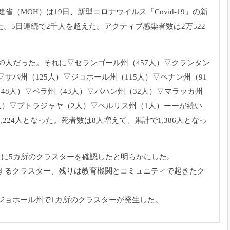
省（MOH）は19日、新型コロナウイルス「Covid-
19」の新
た。5日連続で2千人を超えた。
アクティブ感染者数は2万522
9人だった。
それに▽セランゴール州（457人）▽クランタン
▽サバ州（125人）▽
ジョホール州（115人）▽ペナン州（91
48人）▽ペラ州（43人）▽
パハン州（32人）▽マラッカ州
人）▽プトラジャヤ（2人）▽ペルリス州（
1人）ーーが続い
5,224人となった。死者数は8人増えて、
累計で1,386人となっ
たに5カ所のクラスターを確認したと明らかにした。
するクラスター、
残りは教育機関とコミュニティで起きたク
ジョホール州で1カ所のクラスターが発生した。