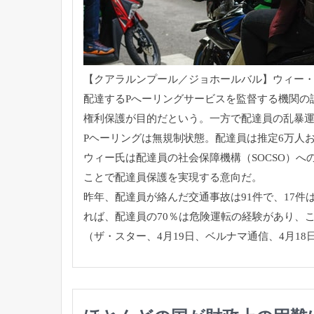
【クアラルンプール／ジョホールバル】ウィー
配達するPへーリングサービス
を監督する機関の
権利保護が目的だという。
一方で配達員の乱暴
Pヘーリングは無規制状態。配達員は推定6万人
ウィー氏は配達員の社会保障機構（SOCSO）
へ
ことで配達員保護を実現する意向だ。
昨年、配達員が絡んだ交通事故は91件で、17件
れば、
配達員の70％は危険運転の経験があり、
（ザ・スター、4月19日、ベルナマ通信、4月18