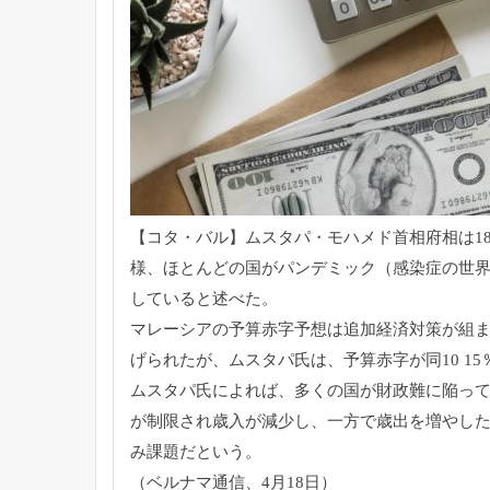
【コタ・バル】ムスタパ・モハメド首相府相は1
様、
ほとんどの国がパンデミック（感染症の世
していると述べた。
マレーシアの予算赤字予想は追加経済対策が組
げられたが、ムスタパ氏は、予算赤字が同10 1
ムスタパ氏によれば、多くの国が財政難に陥っ
が制限され歳入が
減少し、一方で歳出を増やし
み課題だという
。
（ベルナマ通信、4月18日）