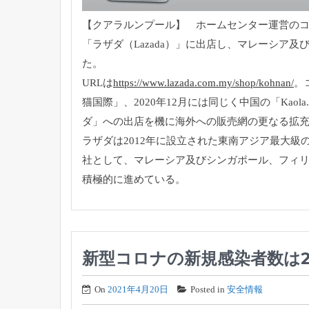
【クアラルンプール】 ホームセンター運営のコ
「ラザダ（Lazada）」に出店し、
マレーシア及
た。
URLは
https://www.lazada.com.my/
shop/kohnan/
。
猫国際」、2020年12月には同じく中国の「Kaola.
ダ」
への出店を機に海外への販売網の更なる拡
ラザダは2012年に設立された東南アジア最大級の
社として、
マレーシア及びシンガポール、フィ
積極的に進めている。
新型コロナの新規感染者数は2
On
2021年4月20日
Posted in
安全情報