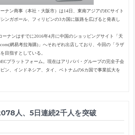
ーナン商事（本社・大阪市）は14日、
東南アジアのECサイト
びシンガポール、
フィリピンの3カ国に販路を広げると発表し
コーナンはすでに2016年4月に中国のショッピングサイト「
天
com(網易考拉海購)」へそれぞれ出店しており、今回の「
ラザ
充を目指すとしている。
ECプラット
フォーム。現在はアリババ・グループの完全子会
リピン、インドネシア、タイ、
ベトナムの6カ国で事業拡大を
078人、5日連続2千人を突破