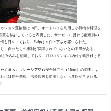
・
カション運輸相は18日、
オートバイを利用し小荷物や料理を
設置を検討していると表明した。
サービスに携わる配達員の
運転も目立っており、
昨年は91件の事故が報告された。
おり、
自分たちの権利が保障されていないとの不満がある。
の組み込みを意図しており、月13.
1リンギの納付を義務付ける
は死亡事故。
マレーシア交通安全研究所（Miros）の調査によ
これには信号無視、
携帯端末を使用しながら運転が含まれる。
日）