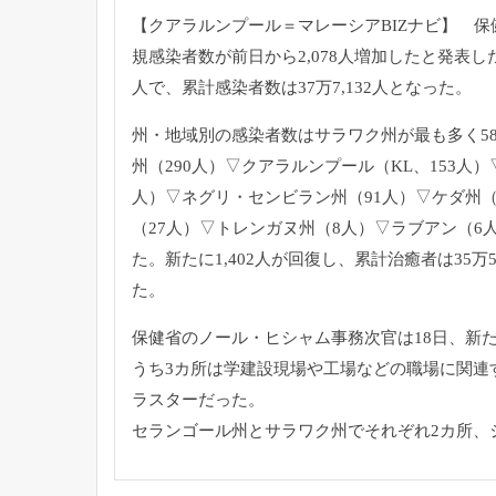
【クアラルンプール＝マレーシアBIZナビ】 保健
規感染者数が前日から2,
078人増加したと発表し
人で、累計感染者数は37万7,
132人となった。
州・地域別の感染者数はサラワク州が最も多く58
州（290人）
▽クアラルンプール（KL、153人）
人）▽ネグリ・
センビラン州（91人）▽ケダ州（
（27人）▽トレンガヌ州（
8人）▽ラブアン（6
た。新たに1,402人が回復し、
累計治癒者は35万
た。
保健省のノール・ヒシャム事務次官は18日、
新
うち3カ所は学建設現場や工場などの職場に関連
ラスターだった。
セランゴール州とサラワク州でそれぞれ2カ所、