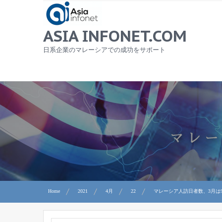
Skip
to
content
ASIA INFONET.COM
日系企業のマレーシアでの成功をサポート
Home
2021
4月
22
マレーシア人訪日者数、3月は99