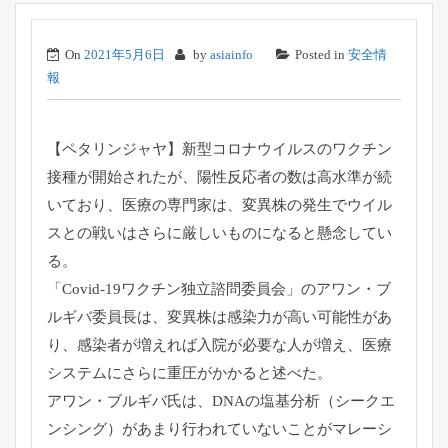
On
2021年5月6日
by
asiainfo
Posted in
安全情
報
【ペタリンジャヤ】
新型コロナウイルスのワクチン
接種が開始されたが、
陽性反応者の数は高水準が続
いており、医療の専門家は、
変異株の発生でウイル
スとの戦いはさらに厳しいものになると懸念
してい
る。
「Covid-19ワクチン独立諮問委員会」のアワン・
ブ
ルギバ委員長は、変異株は感染力が高い可能性があ
り、
感染者が増えれば入院が必要な人が増え、
医療
システムにさらに重圧がかかると述べた。
アワン・ブルギバ氏は、DNAの塩基分析（シークエ
ンシング）
があまり行われていないことがマレーシ