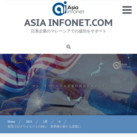
Skip
MENU
to
content
HOME
ASIA INFONET.COM
会社概要
日系企業のマレーシアでの成功をサポート
日本産食品輸出
ニュース
1
労務サービス
プライバシーポリシー及び著作権について
お問合せ
Home
2021
5月
6
新型コロナウイルスとの戦い、変異株が新たな課題に