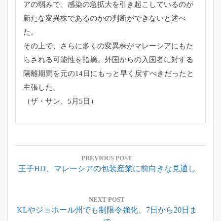
アの弱みで、
感染の急拡大を引き起こしているのが
新たな変異株であるのかの判
断ができないと述べ
た。
その上で、
さらに多くの変異株がマレーシアにもた
らされる可能性を指摘。
外国からの入国者に対する
隔離期間を元の14日にもっと早く戻す
べきだったと
主張した。
（ザ・サン、5月5日）
投
稿
PREVIOUS POST
Previous
王子HD、マレーシアの包装産業に前向きな見通し
ナ
Post:
ビ
ゲ
NEXT POST
Next
KLやジョホール州でも制限令強化、7日から20日ま
ー