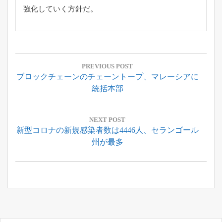
強化していく方針だ。
投
稿
PREVIOUS POST
Previous
ブロックチェーンのチェーントープ、マレーシアに
ナ
Post:
統括本部
ビ
ゲ
ー
NEXT POST
Next
新型コロナの新規感染者数は4446人、セランゴール
シ
Post:
州が最多
ョ
ン