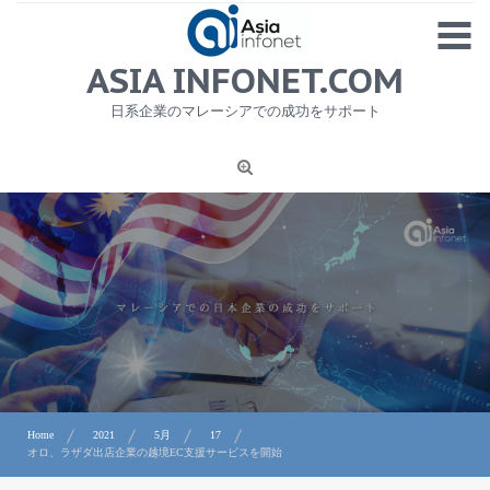
Skip
MENU
to
content
HOME
ASIA INFONET.COM
会社概要
日系企業のマレーシアでの成功をサポート
日本産食品輸出
ニュース
1
労務サービス
プライバシーポリシー及び著作権について
お問合せ
Home
2021
5月
17
オロ、ラザダ出店企業の越境EC支援サービスを開始