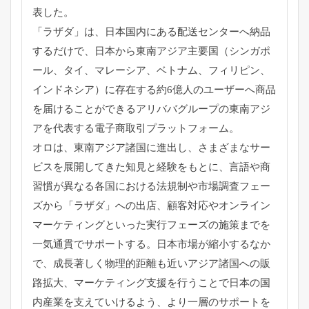
表した。
「ラザダ」は、日本国内にある配送センターへ納品
するだけで、
日本から東南アジア主要国（シンガポ
ール、タイ、マレーシア、
ベトナム、フィリピン、
インドネシア）
に存在する約6億人のユーザーへ商品
を届けることができるアリバ
バグループの東南アジ
アを代表する電子商取引プラットフォーム。
オロは、東南アジア諸国に進出し、
さまざまなサー
ビスを展開してきた知見と経験をもとに、
言語や商
習慣が異なる各国における法規制や市場調査フェー
ズから
「ラザダ」への出店、
顧客対応やオンライン
マーケティングといった実行フェーズの施策
までを
一気通貫でサポートする。日本市場が縮小するなか
で、
成長著しく物理的距離も近いアジア諸国への販
路拡大、
マーケティング支援を行うことで日本の国
内産業を支えていけるよ
う、より一層のサポートを