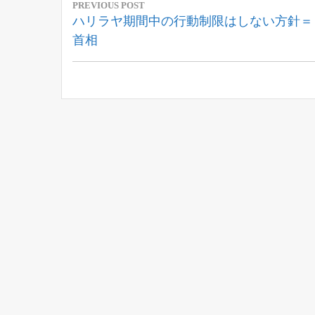
PREVIOUS POST
稿
Previous
ハリラヤ期間中の行動制限はしない方針＝
Post:
首相
ナ
ビ
ゲ
ー
シ
ョ
ン