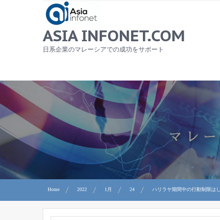
Skip
to
content
ASIA INFONET.COM
日系企業のマレーシアでの成功をサポート
Home
2022
1月
24
ハリラヤ期間中の行動制限は