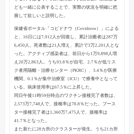
ども一緒に公表することで、
実際の状況を明確に把
握して欲しいと説明した。
保健省ポータル「コビドナウ（Covidnow）」による
と、1
6日には7,912人が回復し、累計治癒者は287万
6,
450人。死者数は21人増え、累計で3万2,
201人とな
った。アクティブ感染者は、前日から1万9,
898人増
え20万2,863人。うち93.8％が自宅、2.
7％が低リス
ク者用隔離・治療センター（PKRC）、3.4％
が医療
機関、0.1％が集中治療室（ICU）
で療養中となって
いる。病床使用率は67.5％に上昇した。
同日午後11時59分時点のワクチン接種完了者数は、
2,
573万7,748人で、接種率は78.8％だった。
ブース
ター接種完了者は1,360万7,475人で、
接種率は
41.7％となった。
また新たに28カ所のクラスターが発生。
うち21カ所