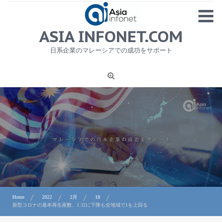
Skip
MENU
to
content
HOME
ASIA INFONET.COM
会社概要
日系企業のマレーシアでの成功をサポート
日本産食品輸出
ニュース
1
労務サービス
プライバシーポリシー及び著作権について
お問合せ
Home
2022
2月
18
新型コロナの基本再生産数、1.32に下降も全地域で1を上回る