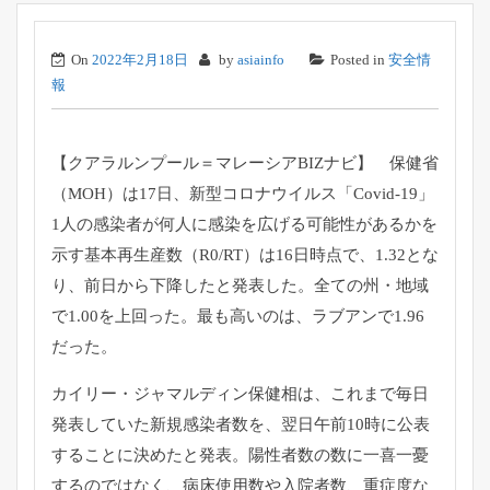
On
2022年2月18日
by
asiainfo
Posted in
安全情
報
【クアラルンプール＝マレーシアBIZナビ】 保健省
（MOH）は17日、新型コロナウイルス「Covid-
19」
1人の感染者が何人に感染を広げる可能性があるかを
示す基本再生
産数（R0/RT）は16日時点で、1.32とな
り、
前日から下降したと発表した。全ての州・地域
で1.
00を上回った。最も高いのは、ラブアンで1.96
だった。
カイリー・ジャマルディン保健相は、これまで毎日
発表していた新
規感染者数を、翌日午前10時に公表
することに決めたと発表。
陽性者数の数に一喜一憂
するのではなく、病床使用数や入院者数、
重症度な