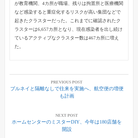
が教育機関、4カ所が職場、
残りは拘置所と医療機関
など感染すると重症化するリスクが高い集
団などで
起きたクラスターだった。
これまでに確認されたク
ラスターは6,657カ所となり、
現在感染者を出し続け
ているアクティブなクラスター数は467カ
所に増え
た。
投
稿
PREVIOUS POST
Previous
ブルネイと隔離なしで往来を実施へ、航空便の増便
ナ
Post:
も計画
ビ
ゲ
ー
NEXT POST
Next
ホームセンターのミスターDIY、今年は180店舗を
シ
Post:
開設
ョ