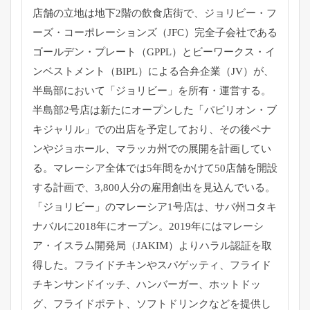
店舗の立地は地下2階の飲食店街で、ジョリビー・フ
ーズ・
コーポレーションズ（JFC）完全子会社である
ゴールデン・
プレート（GPPL）とビーワークス・イ
ンベストメント（
BIPL）による合弁企業（JV）が、
半島部において「
ジョリビー」を所有・運営する。
半島部2号店は新たにオープンした「パビリオン・ブ
キジャリル」
での出店を予定しており、その後ペナ
ンやジョホール、
マラッカ州での展開を計画してい
る。
マレーシア全体では5年間をかけて50店舗を開設
する計画で、
3,800人分の雇用創出を見込んでいる。
「ジョリビー」のマレーシア1号店は、
サバ州コタキ
ナバルに2018年にオープン。
2019年にはマレーシ
ア・イスラム開発局（JAKIM）
よりハラル認証を取
得した。フライドチキンやスパゲッティ、
フライド
チキンサンドイッチ、ハンバーガー、ホットドッ
グ、
フライドポテト、ソフトドリンクなどを提供し