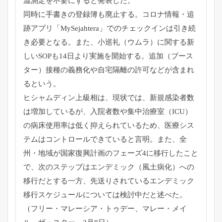
温測定を不要にする
と発表した。
同時に手書きの登録簿も廃止する。コロナ情報・追
跡アプリ「
MySejahtera」
でのチェックインは引き続
き必要となる。また、小巡礼（ウムラ）
に関する新
しいSOPも14日より実施を開始する。追加（
ブース
ター）
接種の義務化や自宅隔離の許可などが含まれ
るという。
ヒシャムディン上級相は、現状では、
新規感染者数
は増加しているが、入院者数や集中治療室（ICU）
の病床使用率は低く抑えられているため、
医療シス
テムはコントロールできていると言明。また、全
州・
地域が国家復興計画のフェーズ4に移行したこと
で、
次のステップはエンデミック（風土病化）への
移行だとする一方、
先送りされているエンデミック
移行スケジュールについては検討中
だと述べた。
（フリー・マレーシア・トゥデー、マレー・メイ