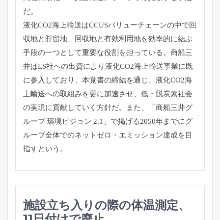
だ。
液化CO2海上輸送はCCUSバリューチェーンの中で回
収地と貯
留地、
回収地と有効利用地を効率的に結ぶ
手段の一つとして重要な役割を
担っている。
商船三
井はLS社への出資により液化CO2海上輸送事業に既
に参
入しており、本覚書の締結を通じ、
液化CO2海
上輸送への取組みを更に加速させ、低・
脱炭素社会
の実現に貢献していく方針だ。また、「
商船三井グ
ループ 環境ビジョン 2.1」で掲げる2050年までにグ
ループ全体でのネットゼロ・
エミッション達成を目
指すという。
施設立ち入りの際の体温測定、
11日付けで廃止