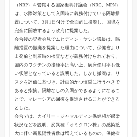
（NRP）
を管轄する国家復興評議会（NRC、MPN）
は、
水際対策として入国時に義務付けている隔離措
置について、
3月1日付けで全面的に撤廃し、
国境を
完全に開放するよう政府に提案した。
会合後の記者会見でムヒディン・ヤシン議長は、
隔
離措置の撤廃を提案した理由について、
保健省より
出発前と到着時の検査などが義務付けられており、
国内のワクチンの接種率は高い上、
病床使用率も低
い状態となっていると説明した。しかし撤廃は、
リ
スクを評価に基づき、計画的かつ慎重に行うべきで
あると指摘。
隔離なしの入国ができるようになるこ
とで、
マレーシアの回復を促進させることができる
とした。
会合では、カイリー・
ジャマルディン保健相が感染
状況などを説明。変異種「
オミクロン株」
の感染拡
大に伴い新規陽性者数は増えているものの、
保健省