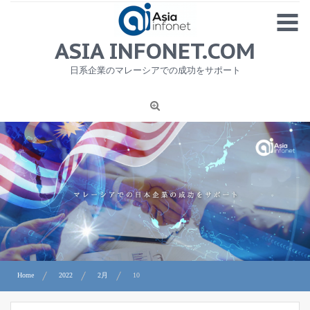
Skip
MENU
to
content
HOME
ASIA INFONET.COM
会社概要
日系企業のマレーシアでの成功をサポート
日本産食品輸出
ニュース
1
労務サービス
プライバシーポリシー及び著作権について
お問合せ
Home
2022
2月
10