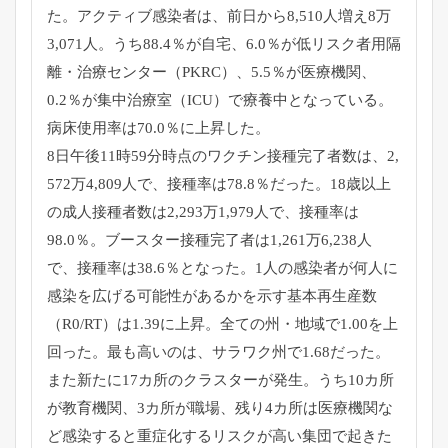
た。アクティブ感染者は、前日から8,
510人増え8万
3,071人。うち88.4％が自宅、6.0％
が低リスク者用隔
離・治療センター（PKRC）、5.5％
が医療機関、
0.2％が集中治療室（ICU）
で療養中となっている。
病床使用率は70.0％に上昇した。
8日午後11時59分時点のワクチン接種完了者数は、2,
572万4,809人で、接種率は78.8％だった。
18歳以上
の成人接種者数は2,293万1,979人で、
接種率は
98.0％。ブースター接種完了者は1,261万6,
238人
で、接種率は38.6％となった。
1人の感染者が何人に
感染を広げる可能性があるかを示す基本再生
産数
（R0/RT）は1.39に上昇。全ての州・地域で1.
00を上
回った。最も高いのは、サラワク州で1.68だった。
また新たに17カ所のクラスターが発生。
うち10カ所
が教育機関、3カ所が職場、
残り4カ所は医療機関な
ど感染すると重症化するリスクが高い集団
で起きた