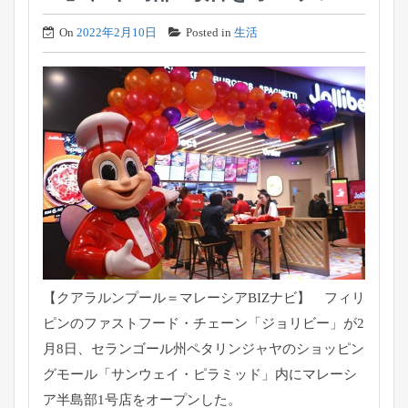
On
2022年2月10日
Posted in
生活
【クアラルンプール＝マレーシアBIZナビ】 フィリ
ピンのファストフード・チェーン「ジョリビー」
が2
月8日、
セランゴール州ペタリンジャヤのショッピン
グモール「
サンウェイ・ピラミッド」
内にマレーシ
ア半島部1号店をオープンした。