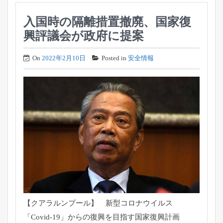
入国時の隔離措置撤廃、国家復
興評議会が政府に提案
On
2022年2月10日
Posted in
安全情報
【クアラルンプール】 新型コロナウイルス
「Covid-19」
からの復興を目指す国家復興計画