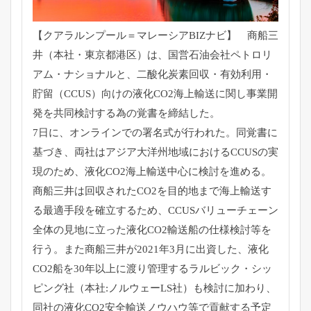
【クアラルンプール＝マレーシアBIZナビ】 商船三
井（本社・東京都港区）は、国営石油会社ペトロリ
アム・
ナショナルと、二酸化炭素回収・有効利用・
貯留（CCUS）
向けの液化CO2海上輸送に関し事業開
発を共同検討する為の覚書
を締結した。
7日に、オンラインでの署名式が行われた。同覚書に
基づき、
両社はアジア大洋州地域におけるCCUSの実
現のため、
液化CO2海上輸送中心に検討を進める。
商船三井は回収されたCO2を目的地まで海上輸送す
る最適手段を
確立するため、
CCUSバリューチェーン
全体の見地に立った液化CO2輸送船の
仕様検討等を
行う。また商船三井が2021年3月に出資した、
液化
CO2船を30年以上に渡り管理するラルビック・
シッ
ピング社（本社:ノルウェーLS社）も検討に加わり、
同社の液化CO2安全輸送ノウハウ等で貢献する予定