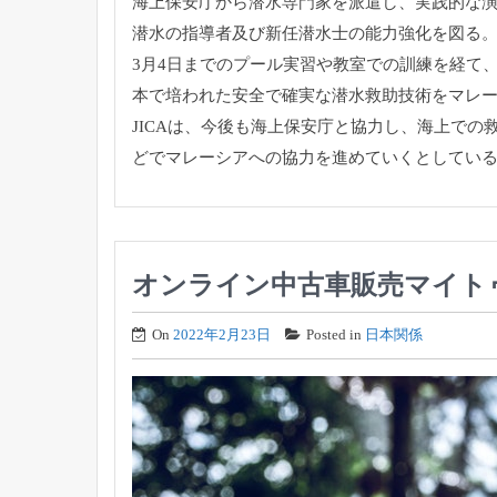
海上保安庁から潜水専門家を派遣し、実践的な演
潜水の指導者及び新任潜水士の能力強化を図る
3月4日までのプール実習や教室での訓練を経て
本で培われた安全で確実な潜水救助技術をマレ
JICAは、今後も海上保安庁と協力し、海上で
どでマレーシアへの協力を進めていくとしてい
オンライン中古車販売マイト
On
2022年2月23日
Posted in
日本関係