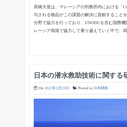
髙橋大使は、マレーシアの刑務所内における「Covi
与される物品がこの課題の解決に貢献すること
分野で協力を行ってお
り、UNODCを含む国際機関
レーシア両国で協力して乗り越えていく中で、
日本の潜水救助技術に関する研
On
2022年2月23日
Posted in
日本関係