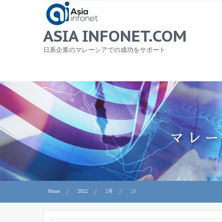
Skip
to
content
ASIA INFONET.COM
日系企業のマレーシアでの成功をサポート
Home
2022
2月
23