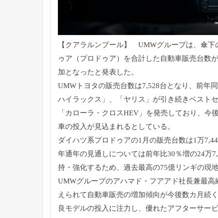
【クアラルンプール】 UMWグループは、傘下
ゥア（プロドゥア）
を合計した自動車販売台数が2
加となったと発表した。
UMWトヨタの販売台数は7,528台となり、前年同
ハイラックス」、「ヤリス」
が引き続きベスト
「カローラ・
クロスHEV」を発売しており、
今
車の投入が見込まれるとしている。
ダイハツ系プロドゥアの1月の販売台数は1万7,4
年通年の見通しについては前年比30％増の24万7,
持・
強化するため、
過去最高の75億リンギの現
UMWグループのアハマド・フアアド社長兼最高
えられて自動車販売の増加傾向
が今後数カ月続
良モデルの投入に注力し、
優れたアフターサー