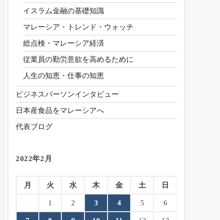
イスラム金融の基礎知識
マレーシア・トレンド・ウォッチ
総点検・マレーシア経済
従業員の勤労意欲を高めるために
人生の知恵・仕事の知恵
ビジネスパーソンインタビュー
日本産食品をマレーシアへ
代表ブログ
2022年2月
月
火
水
木
金
土
日
1
2
3
4
5
6