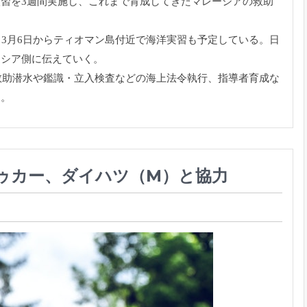
習を3週間実施し、これまで育成してきたマレーシアの救助
。
、3月6日からティオマン島付近で海洋実習も予定している。日
ーシア側に伝えていく。
の救助潜水や鑑識・立入検査などの海上法令執行、指導者育成な
る。
ゥカー、ダイハツ（M）と協力