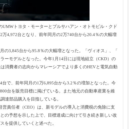
のUMWトヨタ・
モーターとプルサハアン・オトモビル・クド
万4,972台となり、
前年同月の2万740台から20.4％
の大幅増
月の3,
845台から95.8％の大幅増となった。「ヴィオス」、「
セラーモデルとなった。
今年1月14日には現地組立（CKD）の
後は消費者の志向からマレーシアでより多くのHEVと電気自動
44台で、
前年同月の1万6,895台から3.2％の増加となった。
今
800台を販売目標に掲げている。また地元の自動車産業を維
地調達部品購入を目指している。
経営責任者（
CEO）は、
新モデルの導入と消費税の免除に支
くとの予想を示した上で、
目標達成に向けて引き続き新しい改
ビスを提供していくと述べた。