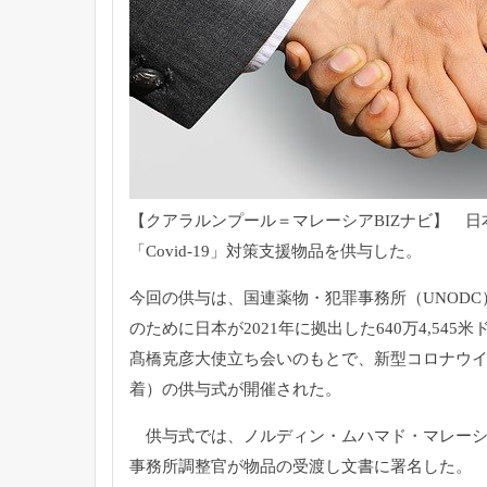
【クアラルンプール＝マレーシアBIZナビ】 
「Co
vid-19」対策支援物品を供与した。
今回の供与は、国連薬物・犯罪事務所（UNODC
のために日本が202
1年に拠出した640万4,545米
髙橋克彦大使立ち会い
のもとで、新型コロナウイ
着）の供与式が開催された。
供与式では、ノルディン・ムハマド・マレーシ
事務所調整官が物品の受渡し文書
に署名した。