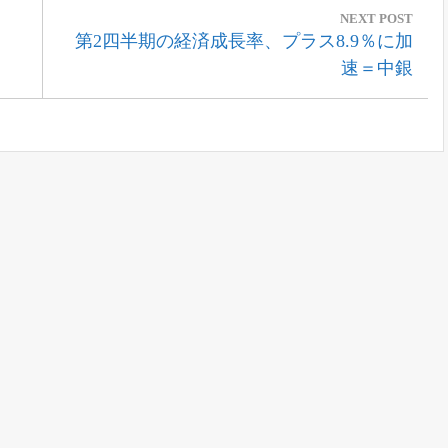
NEXT POST
Next
第2四半期の経済成長率、プラス8.9％に加
Post:
速＝中銀