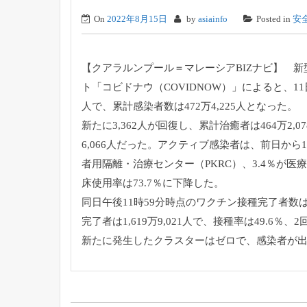
On
2022年8月15日
by
asiainfo
Posted in
安
【クアラルンプール＝マレーシアBIZナビ】 新型
ト「コビドナウ（COVIDNOW）」によると、11日
人で、累計感染者数は472万4,225人となった。
新たに3,362人が回復し、累計治癒者は464万2,
6,066人だった。アクティブ感染者は、前日から1,4
者用隔離・治療センター（PKRC）、3.4％が医
床使用率は73.7％に下降した。
同日午後11時59分時点のワクチン接種完了者数は2
完了者は1,619万9,021人で、接種率は49.6％、2
新たに発生したクラスターはゼロで、感染者が出