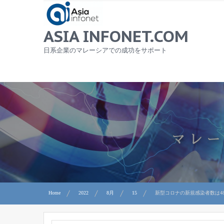
Skip
to
content
ASIA INFONET.COM
日系企業のマレーシアでの成功をサポート
Home
2022
8月
15
新型コロナの新規感染者数は48