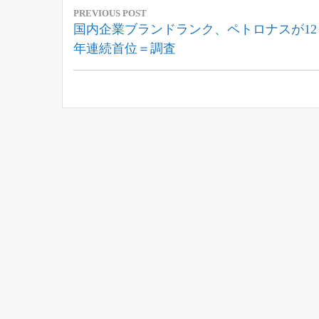
投
PREVIOUS POST
稿
Previous
国内企業ブランドランク、ペトロナスが12
Post:
年連続首位＝調査
ナ
ビ
ゲ
ー
シ
ョ
ン