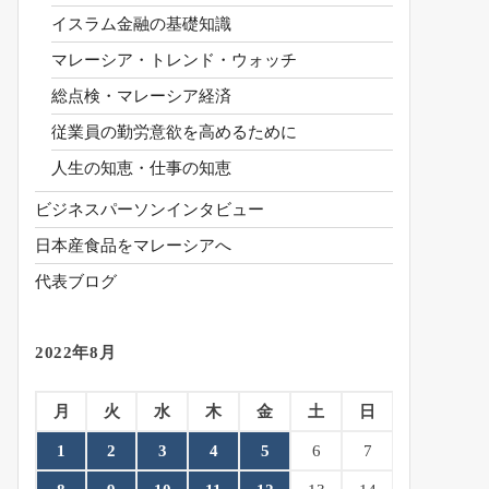
イスラム金融の基礎知識
マレーシア・トレンド・ウォッチ
総点検・マレーシア経済
従業員の勤労意欲を高めるために
人生の知恵・仕事の知恵
ビジネスパーソンインタビュー
日本産食品をマレーシアへ
代表ブログ
2022年8月
月
火
水
木
金
土
日
1
2
3
4
5
6
7