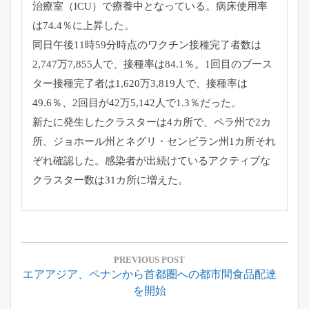
治療室（ICU）で療養中となっている。病床使用率
は74.4％に上昇した。
同日午後11時59分時点のワクチン接種完了者数は
2,747万7,855人で、接種率は84.1％。1回目のブース
ター接種完了者は1,620万3,819人で、接種率は
49.6％、2回目が42万5,142人で1.3％だった。
新たに発生したクラスターは4カ所で、ペラ州で2カ
所、ジョホール州とネグリ・センビラン州1カ所それ
ぞれ確認した。感染者が出続けているアクティブな
クラスター数は31カ所に増えた。
投
稿
PREVIOUS POST
Previous
エアアジア、ペナンから首都圏への都市間食品配達
ナ
Post:
を開始
ビ