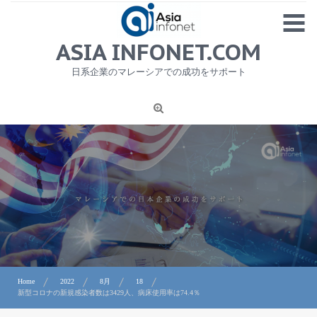
Skip
MENU
to
content
HOME
ASIA INFONET.COM
会社概要
日系企業のマレーシアでの成功をサポート
日本産食品輸出
ニュース
1
労務サービス
プライバシーポリシー及び著作権について
お問合せ
Home
2022
8月
18
新型コロナの新規感染者数は3429人、病床使用率は74.4％