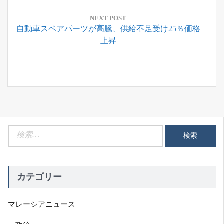
ゲ
ー
NEXT POST
Next
自動車スペアパーツが高騰、供給不足受け25％価格
シ
Post:
上昇
ョ
ン
検
索:
カテゴリー
マレーシアニュース