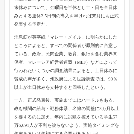
末休
みについて、金曜日を半休とし土・日を全日休
みとする週休2.
5日制の導入を早ければ来月にも正式
発表する予定だ。
消息筋が英字紙「マレー・メイル」
に明らかにした
ところによると、
すべての関係者が原則的に合意し
ている。政府、民間企業、教育、
銀行を含む業界関
係者、マレーシア経営者連盟（MEF）
などによって
行われたいくつかの調査結果によると、
土日休みに
賛成の声が多く、州政府による世論調査では、90％
以上が土日休みを支持すると回答したという。
一方、正式発表後、実施までにはハードルもある。
政府機関の給与・勤務体系、
名簿の調整に3カ月以上
を要するのに加え、
年内に試験を控えている学生57
万6,
691人が不利を被らないよう、
実施タイミングを
年末あるいは年初にする必要があるという。