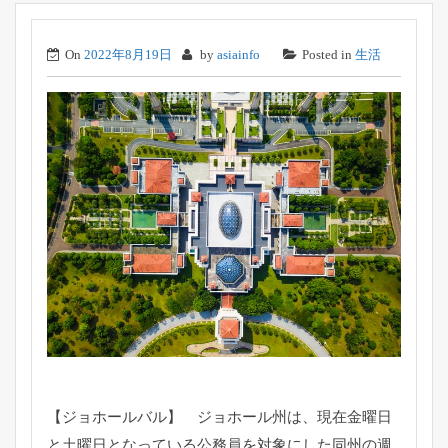
On
2022年8月19日
by
asiainfo
Posted in
生活
【ジョホールバル】 ジョホール州は、
現在金曜日
と土曜日となっている公務員を対象にした同州の週