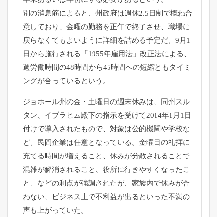
別の消息筋によると、州政府は週休2.
5日制で概ね合
意しており、金曜の勤務を正午で終了させ、
職場に
戻らなくてもよいように詳細を詰める予定だ。
9月1
日から施行される「1955年雇用法」改正法による、
週労働時間の48時間から45時間への短縮ともタイミ
ングが合っ
ているという。
ジョホール州の金・土曜日の週末休みは、同州スル
タン、
イブラヒム殿下の指示を受けて2014年1月1日
付けで導入され
たもので、対象は公的機関や学校な
ど。
民間企業は任意となっている。
金曜日の礼拝に
充てる時間が増えること、
休みが分散されることで
混雑が解消されること、
役所に行きやすくなったこ
と、などの利点が強調されたが、
家族内で休みが合
わない、
ビジネス上で不利益が出るといった不満の
声も上がっていた。