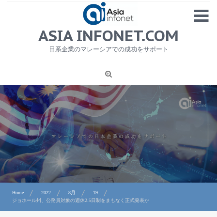
Skip
MENU
to
content
HOME
ASIA INFONET.COM
会社概要
日系企業のマレーシアでの成功をサポート
日本産食品輸出
ニュース
1
労務サービス
プライバシーポリシー及び著作権について
お問合せ
Home
2022
8月
19
ジョホール州、公務員対象の週休2.5日制をまもなく正式発表か