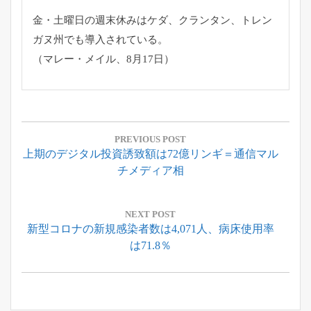
金・土曜日の週末休みはケダ、クランタン、
トレン
ガヌ州でも導入されている。
（マレー・メイル、8月17日）
投
稿
PREVIOUS POST
Previous
上期のデジタル投資誘致額は72億リンギ＝通信マル
ナ
Post:
チメディア相
ビ
ゲ
ー
NEXT POST
Next
新型コロナの新規感染者数は4,071人、病床使用率
シ
Post:
は71.8％
ョ
ン