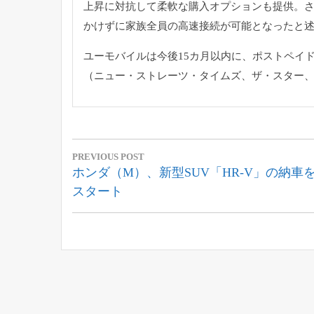
上昇に対抗して柔軟な購入オプションも提供。
かけずに家族全員の高速接続が可能となったと
ユーモバイルは今後15カ月以内に、
ポストペイ
（ニュー・ストレーツ・タイムズ、ザ・スター、8
投
PREVIOUS POST
稿
Previous
ホンダ（M）、新型SUV「HR-V」の納車
Post:
スタート
ナ
ビ
ゲ
ー