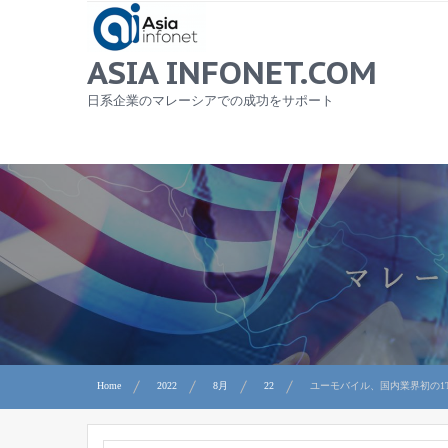
Skip
to
content
ASIA INFONET.COM
日系企業のマレーシアでの成功をサポート
Home
2022
8月
22
ユーモバイル、国内業界初の1