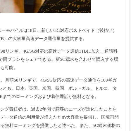
ーモバイルは18日、
新しい5G対応ポストペイド（後払い）
B）
の大容量高速データ通信量を提供する。
98リンギ。
4G/5G対応の高速データ通信1TBに加え、
通話料
ギで同プランをシェアできる。
新5G端末を合わせて購入する場
入も可能。
れ、
月額68リンギで、4G/
5G対応の高速データ通信を100ギガ
ランとも、日本、英国、米国、
韓国、ポルトガル、トルコ、タ
5GBまでのローミングおよび着信通話が
無料となる。
ィング責任者は、
過去2年間で顧客のニーズが進化したことを
。
データ通信の利用量が増えたため大容量を提供し、
国境再開
する無料
ローミングを提供したと述べた。また、
5G端末価格の