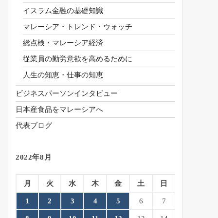
イスラム金融の基礎知識
マレーシア・トレンド・ウォッチ
総点検・マレーシア経済
従業員の勤労意欲を高めるために
人生の知恵・仕事の知恵
ビジネスパーソンインタビュー
日本産食品をマレーシアへ
代表ブログ
2022年8月
月
火
水
木
金
土
日
1
2
3
4
5
6
7