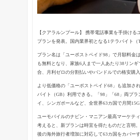
【クアラルンプール】 携帯電話事業を手掛けるユ
プランを発表。
国内業界初となる1テラバイト（T
プラン名は「ユーポストペイド98」で月額料金は
も無料となり、
家族6人まで一人あたり38リン
合、
月利ゼロの分割払いやバンドルでの格安購
より低価格の「ユーポストペイド68」も追加さ
バイト（GB）
利用できる。「98」「68」両プ
イ、シンガポールなど、
全世界63カ国で月間1
ユーモバイルのナビン・マニアン最高マーケテ
考えると、
新プランは時宜を得たものだと言明
後の海外旅行者増加に対応して63カ国をカバー