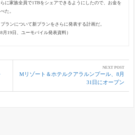
さらに家族全員で1TBをシェアできるようにしたので、
お金を
述べた。
ドプランについて新プランをさらに発表する計画だ。
月19日、
ユーモバイル発表資料）
NEXT POST
Next
を
Mリゾート＆ホテルクアラルンプール、8月
Post:
31日にオープン