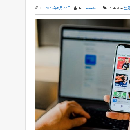
On
2022年8月22日
by
asiainfo
Posted in
生