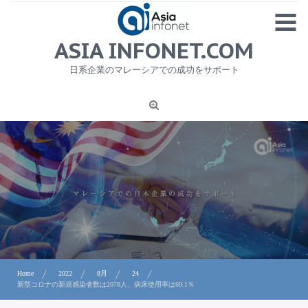
Skip
MENU
to
content
HOME
ASIA INFONET.COM
会社概要
日系企業のマレーシアでの成功をサポート
日本産食品輸出
ニュース
1
労務サービス
プライバシーポリシー及び著作権について
お問合せ
Home
2022
8月
24
新型コロナの新規感染者数は2078人、病床使用率は69.1％