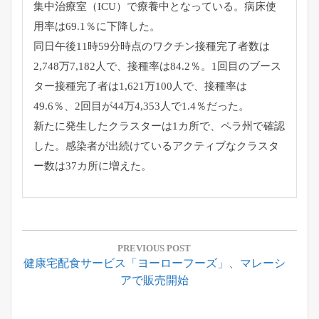
集中治療室（ICU）で療養中となっている。病床使
用率は69.1％に下降した。
同日午後11時59分時点のワクチン接種完了者数は
2,748万7,182人で、接種率は84.2％。1回目のブース
ター接種完了者は1,621万100人で、接種率は
49.6％、2回目が44万4,353人で1.4％だった。
新たに発生したクラスターは1カ所で、ペラ州で確認
した。感染者が出続けているアクティブなクラスタ
ー数は37カ所に増えた。
投
稿
PREVIOUS POST
Previous
健康宅配食サービス「ヨーローフーズ」、マレーシ
ナ
Post:
アで販売開始
ビ
ゲ