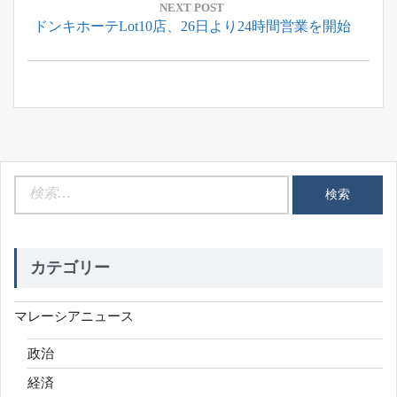
ー
NEXT POST
Next
ドンキホーテLot10店、26日より24時間営業を開始
シ
Post:
ョ
ン
検
索:
カテゴリー
マレーシアニュース
政治
経済