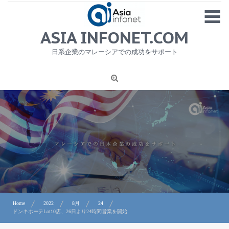
Skip
MENU
to
content
HOME
ASIA INFONET.COM
会社概要
日系企業のマレーシアでの成功をサポート
日本産食品輸出
ニュース
1
労務サービス
プライバシーポリシー及び著作権について
お問合せ
Home
2022
8月
24
ドンキホーテLot10店、26日より24時間営業を開始