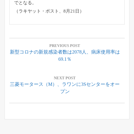
でとなる。
（ラキヤット・ポスト、8月21日）
投
稿
PREVIOUS POST
Previous
新型コロナの新規感染者数は2078人、病床使用率は
ナ
Post:
69.1％
ビ
ゲ
ー
NEXT POST
Next
三菱モータース（M）、ラワンに3Sセンターをオー
シ
Post:
プン
ョ
ン