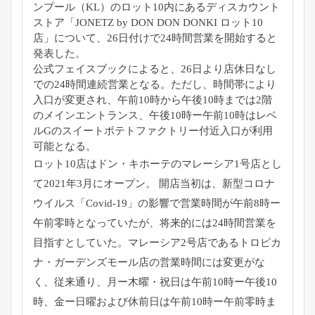
ンプール（KL）
のロット10内にあるディスカウント
ストア「JONETZ by DON DON DONKI ロット10
店」について、
26日付けで24時間営業を開始すると
発表した。
公式フェイスブックによると、
26日より店休日なし
での24時間連続営業となる。ただし、
時間帯により
入口が変更され、
午前10時から午後10時までは2階
のメインエントランス、
午後10時ー午前10時はレベ
ルGのスイートポテトファクトリー
付近入口が利用
可能となる。
ロット10店はドン・
キホーテのマレーシア1号店とし
て2021年3月にオープン。 開店当初は、新型コロナ
ウイルス「Covid-19」
の影響で営業時間が午前8時ー
午前零時となっていたが、
将来的には24時間営業を
目指すとしていた。
マレーシア2号店であるトロピカ
ナ・
ガーデンズモール店の営業時間には変更がな
く、従来通り、
月ー木曜・祝日は午前10時ー午後10
時、
金ー日曜および休前日は午前10時ー午前零時ま