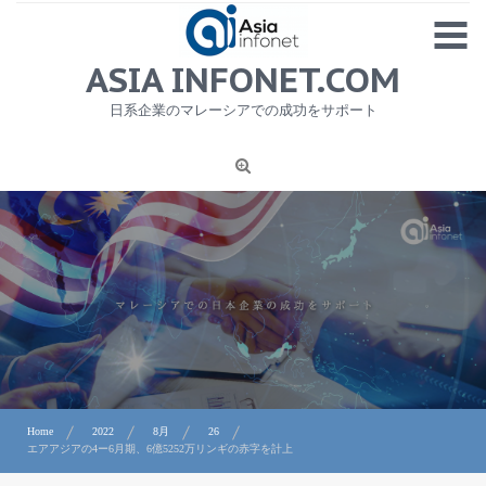
Skip
MENU
to
content
HOME
ASIA INFONET.COM
会社概要
日系企業のマレーシアでの成功をサポート
日本産食品輸出
ニュース
1
労務サービス
プライバシーポリシー及び著作権について
お問合せ
Home
2022
8月
26
エアアジアの4ー6月期、6億5252万リンギの赤字を計上