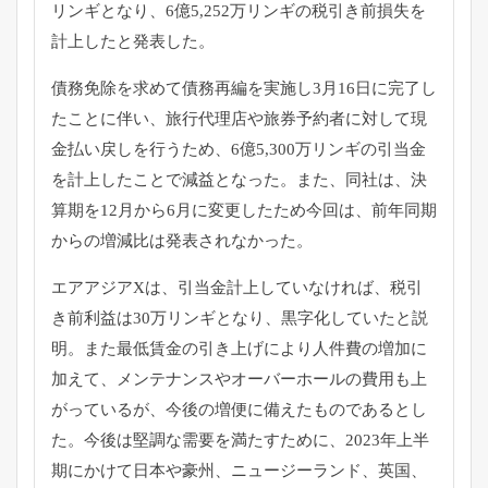
リンギとなり、6億5,
252万リンギの税引き前損失を
計上したと発表した。
債務免除を求めて債務再編を実施し3月16日に完了し
たことに伴
い、旅行代理店や旅券予約者に対して現
金払い戻しを行うため、
6億5,300万リンギの引当金
を計上したことで減益となった。
また、同社は、決
算期を12月から6月に変更したため今回は、
前年同期
からの増減比は発表されなかった。
エアアジアXは、引当金計上していなければ、
税引
き前利益は30万リンギとなり、黒字化していたと説
明。
また最低賃金の引き上げにより人件費の増加に
加えて、
メンテナンスやオーバーホールの費用も上
がっているが、
今後の増便に備えたものであるとし
た。
今後は堅調な需要を満たすために、
2023年上半
期にかけて日本や豪州、ニュージーランド、英国、