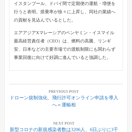
イスタンブール、ドバイ間で定期便の運航・増便を
行うと表明。
搭乗率が徐々に上昇し、
同社の業績へ
の貢献を見込んでいるとした。
エアアジアXマレーシアのベンヤミン・
イスマイル
最高経営責任者（CEO）は、燃料の高騰、リンギ
安、
日本などの主要市場での渡航制限にも関わらず
事業回復に向けて好
調に進んでいると強調した。
投
稿
PREVIOUS POST
Previous
ドローン規制強化、飛行許可オンライン申請を導入
ナ
Post:
へ＝運輸相
ビ
ゲ
ー
NEXT POST
Next
新型コロナの新規感染者数は3206人、6日ぶりに3千