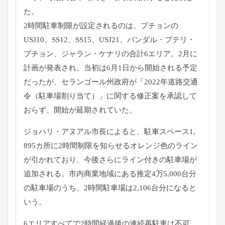
た。
2時間駐車制限が設定されるのは、プチョンの
USJ10、
SS12、SS15、USJ21、バンダル・プテリ・
プチョン、
ジャラン・ケナリの合計6エリア。2月に
計画が発表され、
当初は6月1日から開始される予定
だったが、
セランゴール州政府が「2022年道路交通
令（駐車場割り当て）
」に関する修正案を承認して
おらず、開始が延期されていた。
ジョハリ・アヌアル市長によると、駐車スペース1,
895カ所に2時間制限を知らせるオレンジ色のライン
が引かれて
おり、今後さらにライン付きの駐車場が
追加される。
市内商業地域にある推定4万5,000台分
の駐車場のうち、
2時間駐車場は2,106台分になると
いう。
6エリアすべてで2時間経過後の連続再駐車は不可