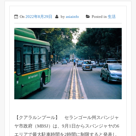
On
2022年8月29日
by
asiainfo
Posted in
生活
【クアラルンプール】 セランゴール州スバンジャ
ヤ市政府（MBSJ）は、
9月1日からスバンジャヤの6
エリアで最大駐車時間を2時間に制
限すると発表し