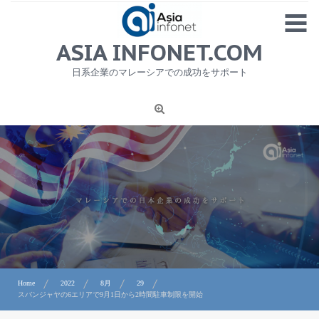
Skip
MENU
to
content
HOME
ASIA INFONET.COM
会社概要
日系企業のマレーシアでの成功をサポート
日本産食品輸出
ニュース
1
労務サービス
プライバシーポリシー及び著作権について
お問合せ
Home
2022
8月
29
スバンジャヤの6エリアで9月1日から2時間駐車制限を開始