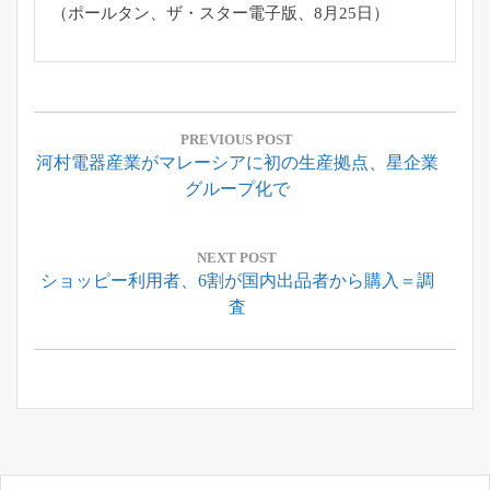
（ポールタン、ザ・スター電子版、8月25日）
投
稿
PREVIOUS POST
Previous
河村電器産業がマレーシアに初の生産拠点、星企業
ナ
Post:
グループ化で
ビ
ゲ
ー
NEXT POST
Next
ショッピー利用者、6割が国内出品者から購入＝調
シ
Post:
査
ョ
ン