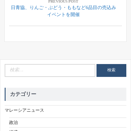
稿
PREVIOUS POST
Previous
日青協、りんご・ぶどう・ももなど6品目の売込み
ナ
Post:
イベントを開催
ビ
ゲ
ー
シ
ョ
ン
検
索:
カテゴリー
マレーシアニュース
政治