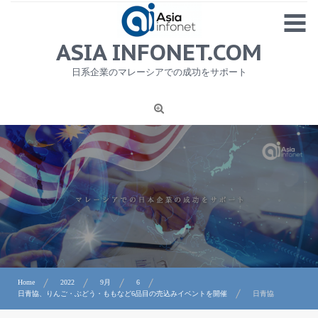
Skip
MENU
to
content
HOME
ASIA INFONET.COM
会社概要
日系企業のマレーシアでの成功をサポート
日本産食品輸出
ニュース
1
労務サービス
プライバシーポリシー及び著作権について
お問合せ
Home
2022
9月
6
日青協、りんご・ぶどう・ももなど6品目の売込みイベントを開催
日青協