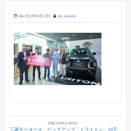
On
2022年9月13日
by
asiainfo
投
稿
PREVIOUS POST
Previous
三菱モータース、ピックアップ「トライトン」10万