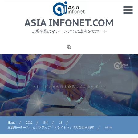
Skip
MENU
to
content
HOME
ASIA INFONET.COM
会社概要
日系企業のマレーシアでの成功をサポート
日本産食品輸出
ニュース
1
労務サービス
プライバシーポリシー及び著作権について
お問合せ
Home
2022
9月
13
三菱モータース、ピックアップ「トライトン」10万台目を納車
triton