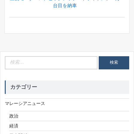
ナ
Post:
台目を納車
ビ
ゲ
ー
シ
ョ
ン
検
索:
カテゴリー
マレーシアニュース
政治
経済