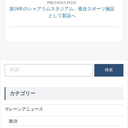
稿
PREVIOUS POST
Previous
築28年のシャアラムスタジアム、複合スポーツ施設
ナ
Post:
として新設へ
ビ
ゲ
ー
シ
ョ
ン
検
索:
カテゴリー
マレーシアニュース
政治