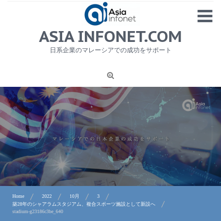
Skip
MENU
to
content
HOME
ASIA INFONET.COM
会社概要
日系企業のマレーシアでの成功をサポート
日本産食品輸出
ニュース
1
労務サービス
プライバシーポリシー及び著作権について
お問合せ
Home
2022
10月
3
築28年のシャアラムスタジアム、複合スポーツ施設として新設へ
stadium-g23186c3be_640