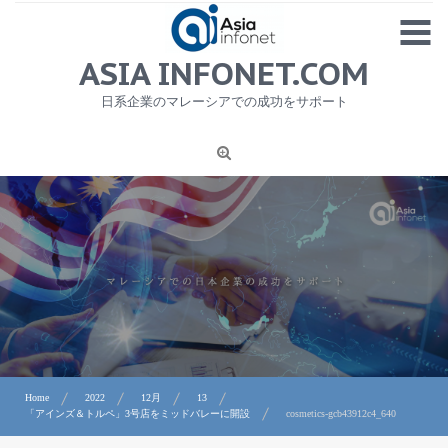
Skip
MENU
to
content
HOME
ASIA INFONET.COM
会社概要
日系企業のマレーシアでの成功をサポート
日本産食品輸出
ニュース
1
労務サービス
プライバシーポリシー及び著作権について
お問合せ
Home
2022
12月
13
「アインズ＆トルペ」3号店をミッドバレーに開設
cosmetics-gcb43912c4_640