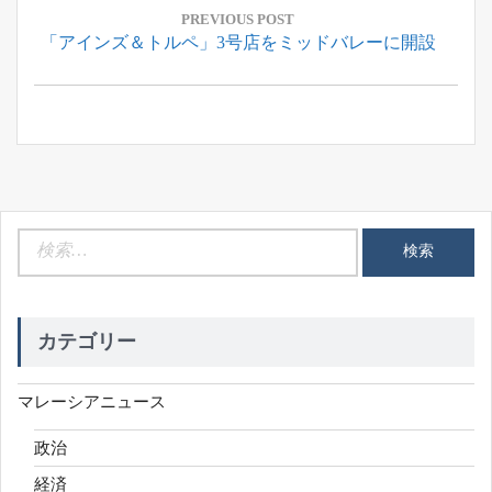
稿
PREVIOUS POST
Previous
「アインズ＆トルペ」3号店をミッドバレーに開設
ナ
Post:
ビ
ゲ
ー
シ
ョ
ン
検
索:
カテゴリー
マレーシアニュース
政治
経済